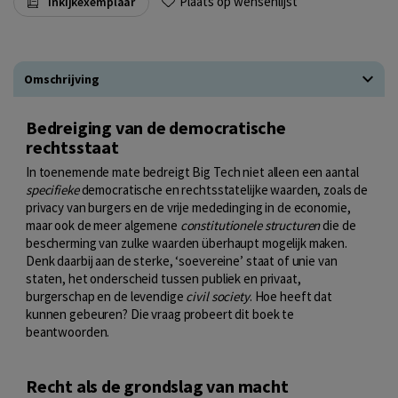
Plaats op wensenlijst
Inkijkexemplaar
Omschrijving
Bedreiging van de democratische
rechtsstaat
In toenemende mate bedreigt Big Tech niet alleen een aantal
specifieke
democratische en rechtsstatelijke waarden, zoals de
privacy van burgers en de vrije mededinging in de economie,
maar ook de meer algemene
constitutionele structuren
die de
bescherming van zulke waarden überhaupt mogelijk maken.
Denk daarbij aan de sterke, ‘soevereine’ staat of unie van
staten, het onderscheid tussen publiek en privaat,
burgerschap en de levendige
civil society
. Hoe heeft dat
kunnen gebeuren? Die vraag probeert dit boek te
beantwoorden.
Recht als de grondslag van macht