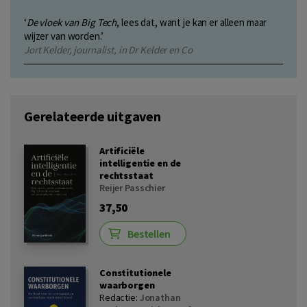
‘
De vloek van Big Tech
, lees dat, want je kan er alleen maar
wijzer van worden.’
Jort Kelder, journalist, in Dr Kelder en Co
Gerelateerde uitgaven
Artificiële
intelligentie en de
rechtsstaat
Reijer Passchier
37,50
Bestellen
Constitutionele
waarborgen
Redactie:
Jonathan