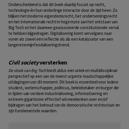
Onderscheidend is dat dit boek daarbij focust op recht,
technologie én hun onderlinge interactie door de tijd heen. Zo
blijken het moderne eigendomsrecht, het ondernemingsrecht
en het internationale recht in hoge mate aan het ontstaan van
Big Tech en het daarmee geassocieerde constitutionele verval
te hebben bijgedragen. Digitalisering komt vervolgens naar
voren als zowel een reflectie als als een katalysator van een
langeretermijnfeodaliseringstrend.
Civil society
versterken
De vloek van Big Tech
biedt aldus een uniek en multidisciplinair
perspectief op een van de meest urgente maatschappelijke
uitdagingen van dit moment. Dit boek is essentieel voor iedere
student, wetenschapper, politicus, beleidsmaker en burger die
in tijden van verdere industrialisering, informatisering en
extreem gigantisme effectief wil meedenken over en/of
bijdragen aan het behoud van de democratische rechtsstaat en
zijn fundamentele waarden.