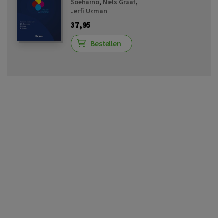
Soeharno
,
Niels Graaf
,
Jerfi Uzman
37,95
Bestellen