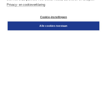
Service & informatie
Privacy- en cookieverklaring
Contact
Retourneren
Docentenservice
Cookie-instellingen
Snel bestellen
Teamviewer
Alle cookies toestaan
Boom voor jou
Voor de boekhandel
Voor de pers
Publiceren bij Boom
Werken bij Boom & Vacatures
Over Boom
Wat ons drijft
Onze historie
Onze auteurs
Onze organisatie
Duurzaam ondernemen
Gratis verzending in NL vanaf € 20,-.