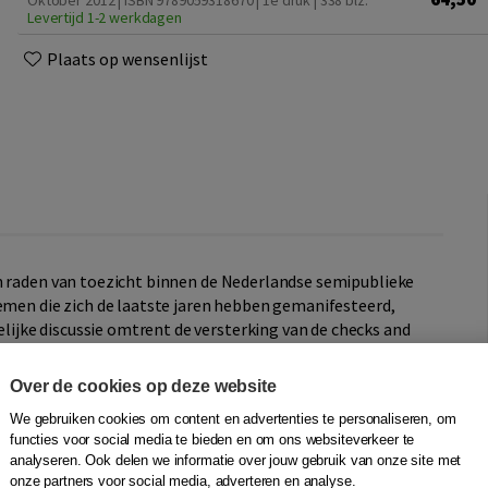
Oktober 2012 | ISBN 9789059318670 | 1e druk
| 338 blz.
Levertijd 1-2 werkdagen
Plaats op wensenlijst
n raden van toezicht binnen de Nederlandse semipublieke
lemen die zich de laatste jaren hebben gemanifesteerd,
jke discussie omtrent de versterking van de checks and
 uitgave
Waar is de raad van toezicht?
gaf Goos Minderman
e brengen.
Over de cookies op deze website
We gebruiken cookies om content en advertenties te personaliseren, om
eer een stap verder. Een grote groep wetenschappers en
functies voor social media te bieden en om ons websiteverkeer te
discussie te verrijken. Het resultaat is een waardevol
analyseren. Ook delen we informatie over jouw gebruik van onze site met
unten en visies variërend van thematische tot praktische
onze partners voor social media, adverteren en analyse.