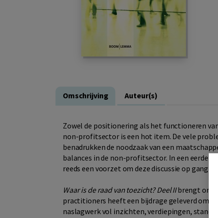
Omschrijving
Auteur(s)
Zowel de positionering als het functioneren va
non-profitsector is een hot item. De vele prob
benadrukken de noodzaak van een maatschappeli
balances in de non-profitsector. In een eerdere
reeds een voorzet om deze discussie op gang t
Waar is de raad van toezicht? Deel II
brengt ons w
practitioners heeft een bijdrage geleverd om de 
naslagwerk vol inzichten, verdiepingen, standp