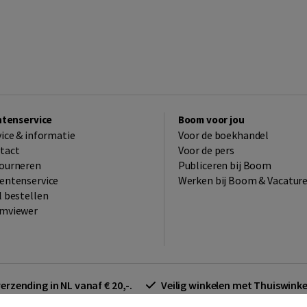
ntenservice
Boom voor jou
vice & informatie
Voor de boekhandel
tact
Voor de pers
ourneren
Publiceren bij Boom
entenservice
Werken bij Boom & Vacatur
l bestellen
mviewer
verzending in NL vanaf € 20,-.
Veilig winkelen met Thuiswin