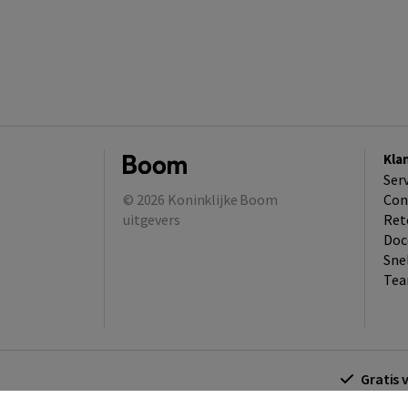
Kla
Ser
© 2026
Koninklijke Boom
Con
uitgevers
Ret
Doc
Sne
Tea
Gratis 