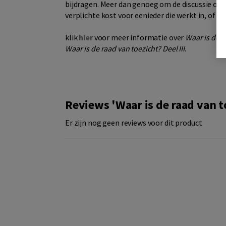
bijdragen. Meer dan genoeg om de discussie ove
verplichte kost voor eenieder die werkt in, of 
klik
hier
voor meer informatie over
Waar is de r
Waar is de raad van toezicht? Deel III
.
Reviews 'Waar is de raad van to
Er zijn nog geen reviews voor dit product