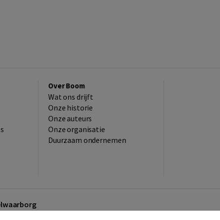
Over Boom
Wat ons drijft
Onze historie
Onze auteurs
es
Onze organisatie
Duurzaam ondernemen
kelwaarborg