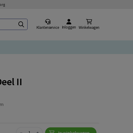
org
Inloggen
Klantenservice
Winkelwagen
eel II
om
Quantity
−
+
In winkelwagen