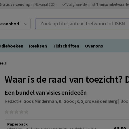
Gratis verzending
in NL vanaf € 20,-
Veilig winkelen met
Thuiswinkelwaarb
Zoek op titel, auteur, trefwoord of ISBN
ele aanbod
udieboeken
Reeksen
Tijdschriften
Over ons
el II
Waar is de raad van toezicht? D
Een bundel van visies en ideeën
Redactie:
Goos Minderman
,
R. Goodijk
,
Sjors van den Berg
|
Bo
Paperback
64,50