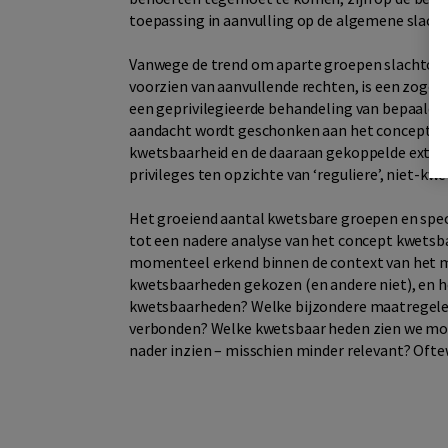
toepassing in aanvulling op de algemene slach
Vanwege de trend om aparte groepen slachtoffer
voorzien van aanvullende rechten, is een zogena
een geprivilegieerde behandeling van bepaalde 
aandacht wordt geschonken aan het concept kw
kwetsbaarheid en de daaraan gekoppelde extra 
privileges ten opzichte van ‘reguliere’, niet-kw
Het groeiend aantal kwetsbare groepen en spe
tot een nadere analyse van het concept kwetsb
momenteel erkend binnen de context van het m
kwetsbaarheden gekozen (en andere niet), en h
kwetsbaarheden? Welke bijzondere maatregelen 
verbonden? Welke kwetsbaar heden zien we moge
nader inzien – misschien minder relevant? Oftew