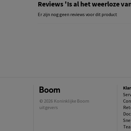
Reviews 'Is al het weerloze va
Er zijn nog geen reviews voor dit product
Kla
Ser
© 2026
Koninklijke Boom
Con
uitgevers
Ret
Doc
Sne
Tea