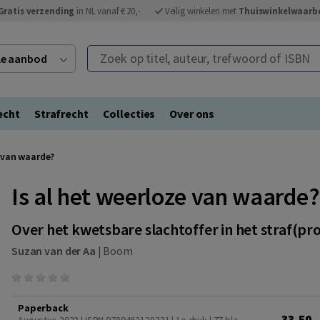
Gratis verzending
in NL vanaf € 20,-
Veilig winkelen met
Thuiswinkelwaarb
Zoek op titel, auteur, trefwoord of ISBN
ele aanbod
echt
Strafrecht
Collecties
Over ons
e van waarde?
Is al het weerloze van waarde?
Over het kwetsbare slachtoffer in het straf(pr
Suzan van der Aa
|
Boom
Paperback
33,50