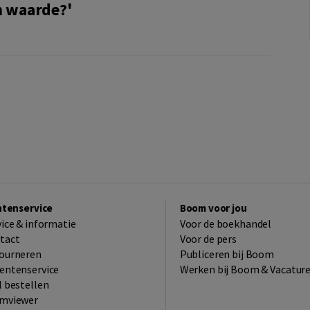
n waarde?'
ntenservice
Boom voor jou
vice & informatie
Voor de boekhandel
tact
Voor de pers
ourneren
Publiceren bij Boom
entenservice
Werken bij Boom & Vacatur
l bestellen
mviewer