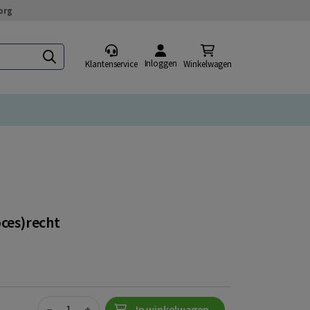
org
Inloggen
Klantenservice
Winkelwagen
oces)recht
Quantity
−
+
In winkelwagen