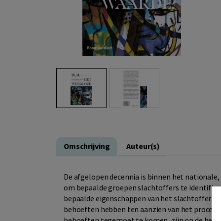
Omschrijving
Auteur(s)
De afgelopen decennia is binnen het nationale,
om bepaalde groepen slachtoffers te identifice
bepaalde eigenschappen van het slachtoffer zelf
behoeften hebben ten aanzien van het procedur
behoeften tegemoet te komen, zijn op de betr