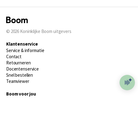
© 2026
Koninklijke Boom uitgevers
Klantenservice
Service & informatie
Contact
Retourneren
Docentenservice
Snel bestellen
Teamviewer
Boom voor jou
Voor de boekhandel
Voor de pers
Publiceren bij Boom
Werken bij Boom & Vacatures
Over Boom
Wat ons drijft