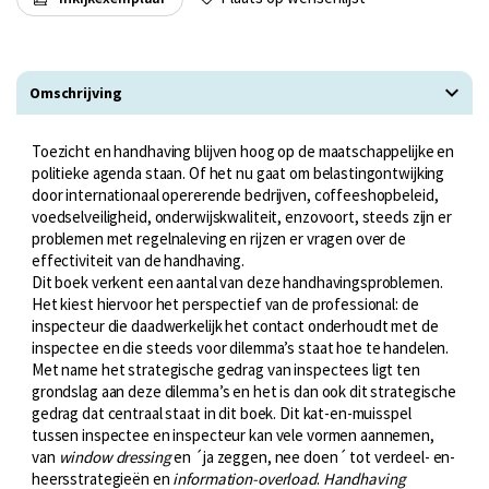
Omschrijving
Toezicht en handhaving blijven hoog op de maatschappelijke en
politieke agenda staan. Of het nu gaat om belastingontwijking
door internationaal opererende bedrijven, coffeeshopbeleid,
voedselveiligheid, onderwijskwaliteit, enzovoort, steeds zijn er
problemen met regelnaleving en rijzen er vragen over de
effectiviteit van de handhaving.
Dit boek verkent een aantal van deze handhavingsproblemen.
Het kiest hiervoor het perspectief van de professional: de
inspecteur die daadwerkelijk het contact onderhoudt met de
inspectee en die steeds voor dilemma’s staat hoe te handelen.
Met name het strategische gedrag van inspectees ligt ten
grondslag aan deze dilemma’s en het is dan ook dit strategische
gedrag dat centraal staat in dit boek. Dit kat-en-muisspel
tussen inspectee en inspecteur kan vele vormen aannemen,
van
window dressing
en ´ja zeggen, nee doen´ tot verdeel- en-
heersstrategieën en
information-overload
.
Handhaving