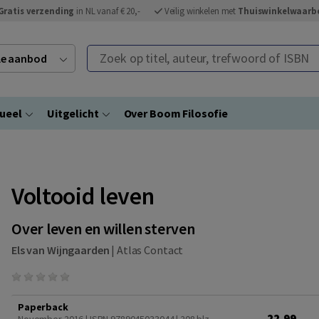
Gratis verzending
in NL vanaf € 20,-
Veilig winkelen met
Thuiswinkelwaarb
Zoek op titel, auteur, trefwoord of ISBN
ele aanbod
ueel
Uitgelicht
Over Boom Filosofie
Voltooid leven
Over leven en willen sterven
Els van Wijngaarden
|
Atlas Contact
Paperback
22,99