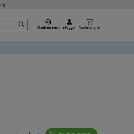
org
Inloggen
Klantenservice
Winkelwagen
Quantity
−
+
In winkelwagen