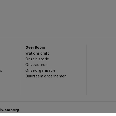
Over Boom
Wat ons drijft
Onze historie
Onze auteurs
es
Onze organisatie
Duurzaam ondernemen
kelwaarborg