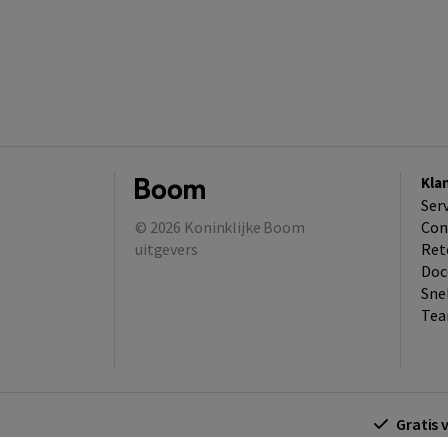
Kla
Ser
© 2026
Koninklijke Boom
Con
uitgevers
Ret
Doc
Sne
Tea
Gratis 