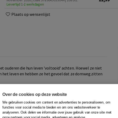
November 2016 | ISBN 9789045033044
| 208 blz.
Levertijd 1-2 werkdagen
Plaats op wensenlijst
t ouderen die hun leven 'voltooid' achten. Hoewel ze niet
 aan het leven en hebben ze het gevoel dat ze domweg zitten
hun niet meer om echt verbinding te maken met de
Over de cookies op deze website
eerde verrekijker naar de wereld kijken. Sommigen voelen
j staan aan de zijlijn. Anderen vrezen vooral hun
We gebruiken cookies om content en advertenties te personaliseren, om
functies voor social media te bieden en om ons websiteverkeer te
analyseren. Ook delen we informatie over jouw gebruik van onze site met
onze partners voor social media, adverteren en analyse.