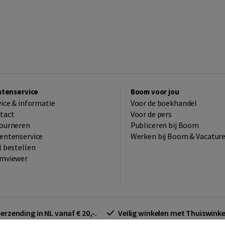
ntenservice
Boom voor jou
vice & informatie
Voor de boekhandel
tact
Voor de pers
ourneren
Publiceren bij Boom
entenservice
Werken bij Boom & Vacatur
l bestellen
mviewer
verzending in NL vanaf € 20,-.
Veilig winkelen met Thuiswin