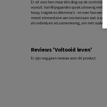
Er zit voor hen maar één ding op: de controle t
vooruit. Van Wijngaarden sprak uitvoerig met he
hoop, tragiek en dilemma's - en over hun wens o
meest elementaire van ons bestaan: wat is een 
als individu en als samenleving, om met ouder
Reviews 'Voltooid leven'
Er zijn nog geen reviews voor dit product