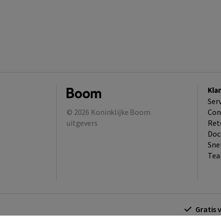
Kla
Ser
© 2026
Koninklijke Boom
Con
uitgevers
Ret
Doc
Sne
Tea
Gratis 