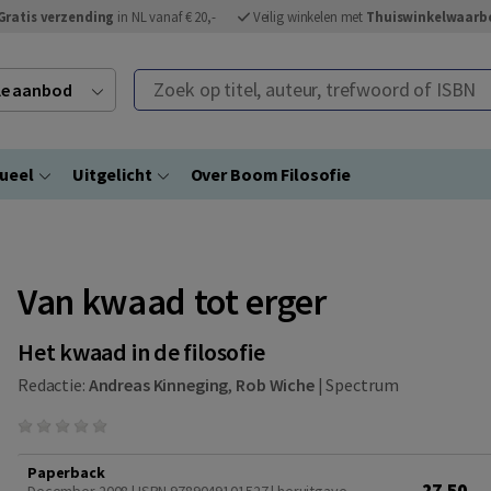
Gratis verzending
in NL vanaf € 20,-
Veilig winkelen met
Thuiswinkelwaarb
Zoek op titel, auteur, trefwoord of ISBN
ele aanbod
ueel
Uitgelicht
Over Boom Filosofie
Van kwaad tot erger
Het kwaad in de filosofie
Redactie:
Andreas Kinneging
,
Rob Wiche
|
Spectrum
Paperback
27,50