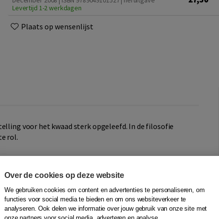
December 2008 | ISBN 9789049101527 | heruitgave
Levertijd 1-2 werkdagen
Plaats op wensenlijst
elling voor het kwaad sterk opgeleefd. In de filosofie
e rol.
ijk, of is het slechts een interpretatie? Welke soorten
 de mens? Zijn de mensen zelf verantwoordelijk voor het
Over de cookies op deze website
de menselijke vrijheid of is het te wijten aan God dan wel
ad dat de mens aanricht?
We gebruiken cookies om content en advertenties te personaliseren, om
functies voor social media te bieden en om ons websiteverkeer te
analyseren. Ook delen we informatie over jouw gebruik van onze site met
hoe de grootste westerse filosofen in de loop van de
onze partners voor social media, adverteren en analyse.