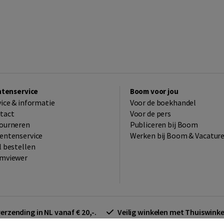
ntenservice
Boom voor jou
vice & informatie
Voor de boekhandel
tact
Voor de pers
ourneren
Publiceren bij Boom
entenservice
Werken bij Boom & Vacatur
l bestellen
mviewer
verzending in NL vanaf € 20,-.
Veilig winkelen met Thuiswin