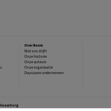
Over Boom
Wat ons drijft
Onze historie
Onze auteurs
es
Onze organisatie
Duurzaam ondernemen
kelwaarborg