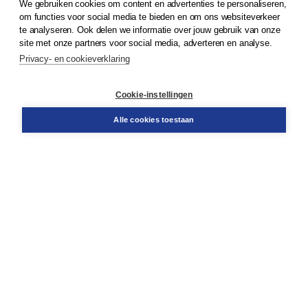
We gebruiken cookies om content en advertenties te personaliseren,
© 2026
Koninklijke Boom uitgevers
om functies voor social media te bieden en om ons websiteverkeer
te analyseren. Ook delen we informatie over jouw gebruik van onze
Klantenservice
site met onze partners voor social media, adverteren en analyse.
Service & informatie
Privacy- en cookieverklaring
Contact
Retourneren
Docentenservice
Cookie-instellingen
Snel bestellen
Teamviewer
Alle cookies toestaan
Boom voor jou
Voor de boekhandel
Voor de pers
Publiceren bij Boom
Werken bij Boom & Vacatures
Over Boom
Wat ons drijft
Onze historie
Onze auteurs
Onze organisatie
Duurzaam ondernemen