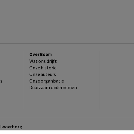
Over Boom
Wat ons drijft
Onze historie
Onze auteurs
es
Onze organisatie
Duurzaam ondernemen
kelwaarborg