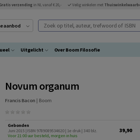
Gratis verzending
in NL vanaf € 20,-
Veilig winkelen met
Thuiswinkelwaarb
Zoek op titel, auteur, trefwoord of ISBN
ele aanbod
ueel
Uitgelicht
Over Boom Filosofie
Novum organum
Francis Bacon
|
Boom
Gebonden
39,90
Juni 2015 | ISBN 9789089534620 | 1e druk
| 340 blz.
Voor 21:00 uur besteld, morgen in huis