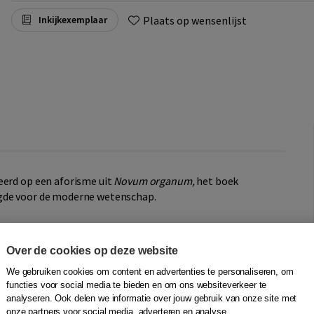
Plaats op wensenlijst
Inkijkexemplaar
eerd op een aforisme uit
Novum organum,
het boek
egde voor de moderne wetenschap.
 experiment centraal stond, met als belangrijk element de
sen konden worden geformuleerd. Vanaf dat moment
Over de cookies op deze website
 haar conclusies komen.
Novum organum
staat daarmee
wordt de lezer verrast door de energieke actualiteit
We gebruiken cookies om content en advertenties te personaliseren, om
functies voor social media te bieden en om ons websiteverkeer te
 spatten.
analyseren. Ook delen we informatie over jouw gebruik van onze site met
onze partners voor social media, adverteren en analyse.