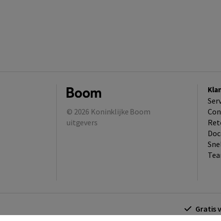
Kla
Ser
© 2026
Koninklijke Boom
Con
uitgevers
Ret
Doc
Sne
Tea
Gratis 