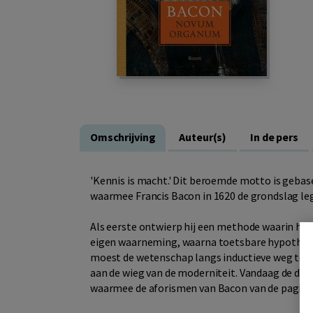
Omschrijving
Auteur(s)
In de pers
'Kennis is macht.' Dit beroemde motto is gebas
waarmee Francis Bacon in 1620 de grondslag l
Als eerste ontwierp hij een methode waarin het
eigen waarneming, waarna toetsbare hypothe
moest de wetenschap langs inductieve weg tot
aan de wieg van de moderniteit. Vandaag de dag 
waarmee de aforismen van Bacon van de pagina