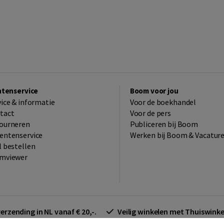
ntenservice
Boom voor jou
vice & informatie
Voor de boekhandel
tact
Voor de pers
ourneren
Publiceren bij Boom
entenservice
Werken bij Boom & Vacatur
l bestellen
mviewer
verzending in NL vanaf € 20,-.
Veilig winkelen met Thuiswin