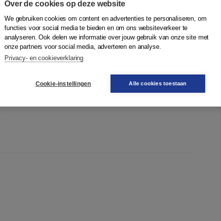
Over de cookies op deze website
antal concrete aanknopingspunten om de aanpak van
We gebruiken cookies om content en advertenties te personaliseren, om
 en te verfijnen. Daarnaast doen de auteurs een
functies voor social media te bieden en om ons websiteverkeer te
en de praktijk om deze aanpak op een aantal fundamentele
analyseren. Ook delen we informatie over jouw gebruik van onze site met
el die aan dit boek is meegegeven: de resultaten van het
onze partners voor social media, adverteren en analyse.
euwe koersbepaling en het maken van een aantal
Privacy- en cookieverklaring
Cookie-instellingen
Alle cookies toestaan