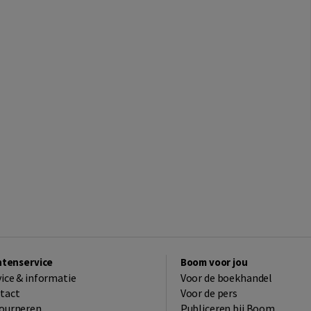
ntenservice
Boom voor jou
vice & informatie
Voor de boekhandel
tact
Voor de pers
ourneren
Publiceren bij Boom