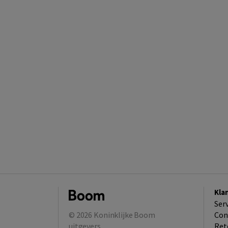
Kla
Ser
© 2026
Koninklijke Boom
Con
uitgevers
Ret