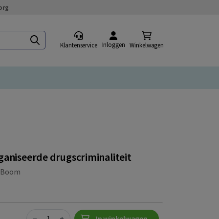
org
Inloggen
Klantenservice
Winkelwagen
ganiseerde drugscriminaliteit
|
Boom
Quantity
−
+
In winkelwagen