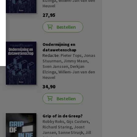
Elzinga
,
Willem-Jan van den
Heuvel
27,95
Bestellen
Ondermijning en
datawetenschap
Redactie:
Pieter Tops
,
Jonas
Stuurman
,
Jimmy Maan
,
Sven Janssen
,
Derkjan
Elzinga
,
Willem-Jan van den
Heuvel
34,90
Bestellen
Grip of in de Greep?
Robby Roks
,
Gijs Custers
,
Richard Staring
,
Joost
Jansen
,
Sanne Struijk
,
Jill