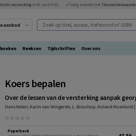
Gratis verzending
in NL vanaf € 20,-
Veilig winkelen met
Thuiswinkelwaarb
Zoek op titel, auteur, trefwoord of ISBN
ele aanbod
eboeken
Reeksen
Tijdschriften
Over ons
Koers bepalen
Over de lessen van de versterking aanpak geor
Hans Nelen
,
Karin van Wingerde
,
L. Bisschop
,
Roland Moerland
Paperback
47,50