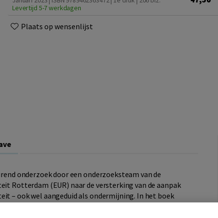
Januari 2023 | ISBN 9789462363472 | 1e druk
| 206 blz.
Levertijd 5-7 werkdagen
Plaats op wensenlijst
ave
 durend onderzoek door een onderzoeksteam van de
teit Rotterdam (EUR) naar de versterking van de aanpak
eit – ook wel aangeduid als ondermijning. In het boek
 deze versterkingsbeweging in de periode 2019-2022