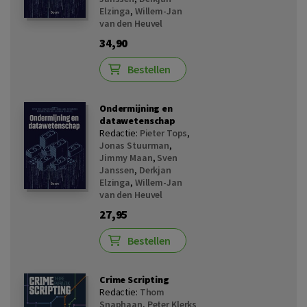
Elzinga
,
Willem-Jan
van den Heuvel
34,90
Bestellen
Ondermijning en
datawetenschap
Redactie:
Pieter Tops
,
Jonas Stuurman
,
Jimmy Maan
,
Sven
Janssen
,
Derkjan
Elzinga
,
Willem-Jan
van den Heuvel
27,95
Bestellen
Crime Scripting
Redactie:
Thom
Snaphaan
,
Peter Klerks