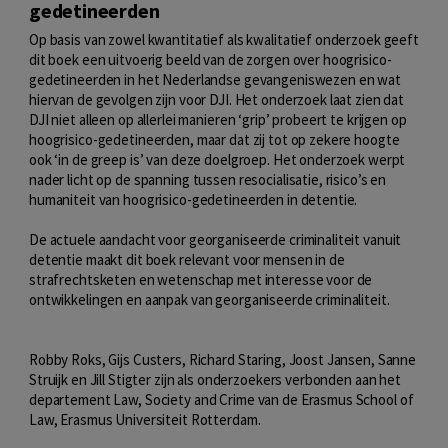
gedetineerden
Op basis van zowel kwantitatief als kwalitatief onderzoek geeft
dit boek een uitvoerig beeld van de zorgen over hoogrisico-
gedetineerden in het Nederlandse gevangeniswezen en wat
hiervan de gevolgen zijn voor DJI. Het onderzoek laat zien dat
DJI niet alleen op allerlei manieren ‘grip’ probeert te krijgen op
hoogrisico-gedetineerden, maar dat zij tot op zekere hoogte
ook ‘in de greep is’ van deze doelgroep. Het onderzoek werpt
nader licht op de spanning tussen resocialisatie, risico’s en
humaniteit van hoogrisico-gedetineerden in detentie.
De actuele aandacht voor georganiseerde criminaliteit vanuit
detentie maakt dit boek relevant voor mensen in de
strafrechtsketen en wetenschap met interesse voor de
ontwikkelingen en aanpak van georganiseerde criminaliteit.
Robby Roks, Gijs Custers, Richard Staring, Joost Jansen, Sanne
Struijk en Jill Stigter zijn als onderzoekers verbonden aan het
departement Law, Society and Crime van de Erasmus School of
Law, Erasmus Universiteit Rotterdam.