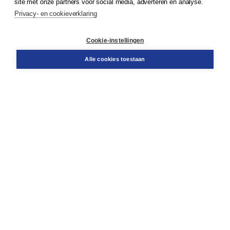
site met onze partners voor social media, adverteren en analyse.
Service & informatie
Privacy- en cookieverklaring
Contact
Retourneren
Docentenservice
Cookie-instellingen
Snel bestellen
Teamviewer
Alle cookies toestaan
Boom voor jou
Voor de boekhandel
Voor de pers
Publiceren bij Boom
Werken bij Boom & Vacatures
Over Boom
Wat ons drijft
Onze historie
Onze auteurs
Onze organisatie
Duurzaam ondernemen
Gratis verzending in NL vanaf € 20,-.