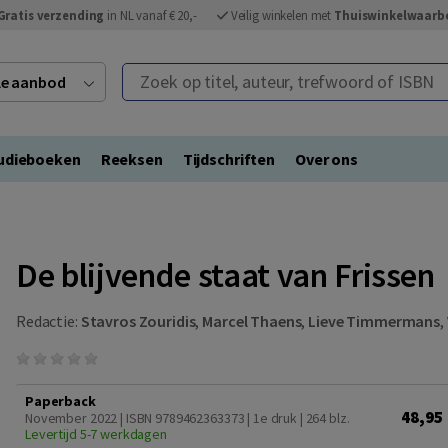
Gratis verzending
in NL vanaf € 20,-
Veilig winkelen met
Thuiswinkelwaarb
Zoek op titel, auteur, trefwoord of ISBN
ele aanbod
udieboeken
Reeksen
Tijdschriften
Over ons
De blijvende staat van Frissen
Redactie:
Stavros Zouridis
,
Marcel Thaens
,
Lieve Timmermans
,
Paperback
48,95
November 2022 | ISBN 9789462363373 | 1e druk
| 264 blz.
Levertijd 5-7 werkdagen