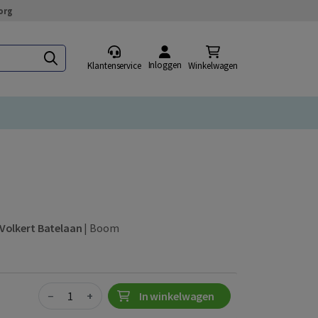
org
Inloggen
Klantenservice
Winkelwagen
Volkert Batelaan
|
Boom
Quantity
−
+
In winkelwagen