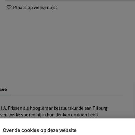
Plaats op wensenlijst
ave
.H.A. Frissen als hoogleraar bestuurskunde aan Tilburg
even welke sporen hij in hun denken en doen heeft
ctische denker die onvermoeibaar heeft gerammeld aan de
n ons denken zijn verankerd. Deze levenswaardige reflectie
Over de cookies op deze website
nisvol zijn bijdrage aan het debat was, is en zal blijven.