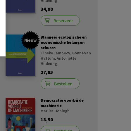
Hildering
34,90
Reserveer
Wanneer ecologische en
Nieuw
economische belangen
schuren
Tineke Lambooy
,
Bonne van
Hattum
,
Antoinette
Hildering
27,95
Bestellen
Democratie voorbij de
machinerie
Marlies Honingh
18,50