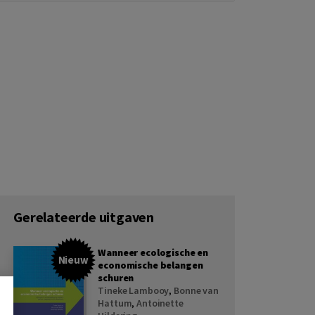
Gerelateerde uitgaven
Wanneer ecologische en
Nieuw
economische belangen
schuren
Tineke Lambooy
,
Bonne van
Hattum
,
Antoinette