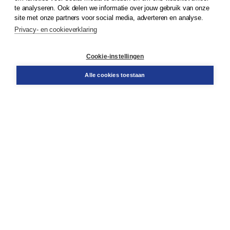
te analyseren. Ook delen we informatie over jouw gebruik van onze
Klantenservice
site met onze partners voor social media, adverteren en analyse.
Service & informatie
Privacy- en cookieverklaring
Contact
Retourneren
Docentenservice
Cookie-instellingen
Snel bestellen
Teamviewer
Alle cookies toestaan
Boom voor jou
Voor de boekhandel
Voor de pers
Publiceren bij Boom
Werken bij Boom & Vacatures
Over Boom
Wat ons drijft
Onze historie
Onze auteurs
Onze organisatie
Duurzaam ondernemen