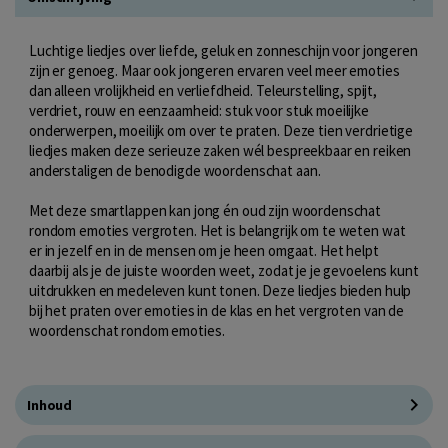
Luchtige liedjes over liefde, geluk en zonneschijn voor jongeren
zijn er genoeg. Maar ook jongeren ervaren veel meer emoties
dan alleen vrolijkheid en verliefdheid. Teleurstelling, spijt,
verdriet, rouw en eenzaamheid: stuk voor stuk moeilijke
onderwerpen, moeilijk om over te praten. Deze tien verdrietige
liedjes maken deze serieuze zaken wél bespreekbaar en reiken
anderstaligen de benodigde woordenschat aan.
Met deze smartlappen kan jong én oud zijn woordenschat
rondom emoties vergroten. Het is belangrijk om te weten wat
er in jezelf en in de mensen om je heen omgaat. Het helpt
daarbij als je de juiste woorden weet, zodat je je gevoelens kunt
uitdrukken en medeleven kunt tonen. Deze liedjes bieden hulp
bij het praten over emoties in de klas en het vergroten van de
woordenschat rondom emoties.
Inhoud