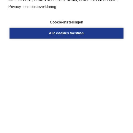
Service & informatie
Privacy- en cookieverklaring
Contact
Retourneren
Docentenservice
Cookie-instellingen
Snel bestellen
Teamviewer
Alle cookies toestaan
Boom voor jou
Voor de boekhandel
Voor de pers
Publiceren bij Boom
Werken bij Boom & Vacatures
Over Boom
Wat ons drijft
Onze historie
Onze auteurs
Onze organisatie
Duurzaam ondernemen
Gratis verzending in NL vanaf € 20,-.