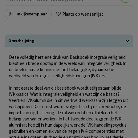
Plaats op wensenlijst
Inkijkexemplaar
Omschrijving
Deze volledig herziene druk van Basisboek integrale veiligheid
biedt een brede opstap in de wereld van integrale veiligheid. In
dit boek maak je kennis met het belangrijke, dynamische
werkveld van Integraal veiligheidskundigen (IVK’ers).
In het eerste deel van dit basisboek wordt stilgestaan bij de
IVK-basics. Wat is integrale veiligheid en wat zijn de basics?
Veertien IVK-alumni die in dit werkveld werkzaam zijn leggen uit
wat zij doen. Daarnaast wordt stilgestaan bij risicoreductie, de
impact van digitalisering, de rol van recht en ethiek en het
belang van samenwerken. In het tweede deel leggen de IVK-
alumni uit hoe zij in hun dagelijks werk de IVK-handelingscyclus
gebruiken en komen elk van de negen IVK-competenties met
actuele inzichten uit theorie en praktijk aan bod. In het derde