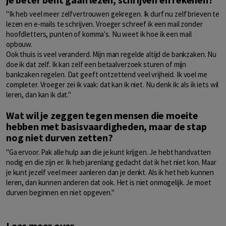
"Ik heb veel meer zelfvertrouwen gekregen. Ik durf nu zelf brieven te
lezen en e-mails te schrijven. Vroeger schreef ik een mail zonder
hoofdletters, punten of komma's. Nu weet ik hoe ik een mail
opbouw.
Ook thuis is veel veranderd. Mijn man regelde altijd de bankzaken. Nu
doe ik dat zelf. Ik kan zelf een betaalverzoek sturen of mijn
bankzaken regelen. Dat geeft ontzettend veel vrijheid. Ik voel me
completer. Vroeger zei ik vaak: dat kan ik niet. Nu denk ik: als ik iets wil
leren, dan kan ik dat."
Wat wil je zeggen tegen mensen die moeite
hebben met basisvaardigheden, maar de stap
nog niet durven zetten?
"Ga ervoor. Pak alle hulp aan die je kunt krijgen. Je hebt handvatten
nodig en die zijn er. Ik heb jarenlang gedacht dat ik het niet kon. Maar
je kunt jezelf veel meer aanleren dan je denkt. Als ik het heb kunnen
leren, dan kunnen anderen dat ook. Het is niet onmogelijk. Je moet
durven beginnen en niet opgeven."
Lees meer over