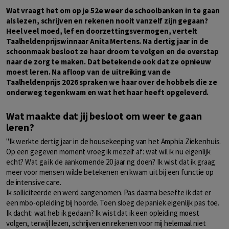
Wat vraagt het om op je 52e weer de schoolbanken in te gaan
als lezen, schrijven en rekenen nooit vanzelf zijn gegaan?
Heel veel moed, lef en doorzettingsvermogen, vertelt
Taalheldenprijswinnaar Anita Mertens. Na dertig jaar in de
schoonmaak besloot ze haar droom te volgen en de overstap
naar de zorg te maken. Dat betekende ook dat ze opnieuw
moest leren. Na afloop van de uitreiking van de
Taalheldenprijs 2026 spraken we haar over de hobbels die ze
onderweg tegenkwam en wat het haar heeft opgeleverd.
Wat maakte dat jij besloot om weer te gaan
leren?
"Ik werkte dertig jaar in de housekeeping van het Amphia Ziekenhuis.
Op een gegeven moment vroeg ik mezelf af: wat wil ik nu eigenlijk
echt? Wat ga ik de aankomende 20 jaar ng doen? Ik wist dat ik graag
meer voor mensen wilde betekenen en kwam uit bij een functie op
de intensive care.
Ik solliciteerde en werd aangenomen. Pas daarna besefte ik dat er
een mbo-opleiding bij hoorde. Toen sloeg de paniek eigenlijk pas toe.
Ik dacht: wat heb ik gedaan? Ik wist dat ik een opleiding moest
volgen, terwijl lezen, schrijven en rekenen voor mij helemaal niet