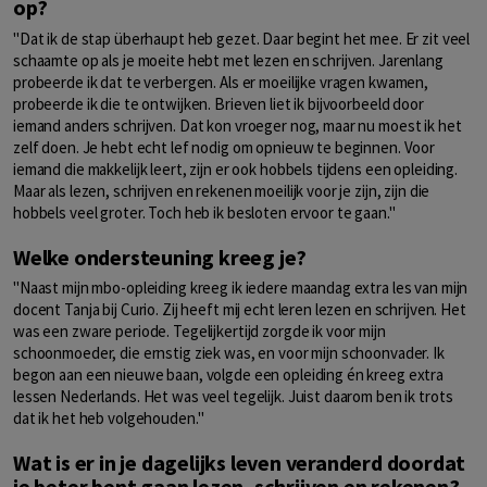
op?
"Dat ik de stap überhaupt heb gezet. Daar begint het mee. Er zit veel
schaamte op als je moeite hebt met lezen en schrijven. Jarenlang
probeerde ik dat te verbergen. Als er moeilijke vragen kwamen,
probeerde ik die te ontwijken. Brieven liet ik bijvoorbeeld door
iemand anders schrijven. Dat kon vroeger nog, maar nu moest ik het
zelf doen. Je hebt echt lef nodig om opnieuw te beginnen. Voor
iemand die makkelijk leert, zijn er ook hobbels tijdens een opleiding.
Maar als lezen, schrijven en rekenen moeilijk voor je zijn, zijn die
hobbels veel groter. Toch heb ik besloten ervoor te gaan."
Welke ondersteuning kreeg je?
"Naast mijn mbo-opleiding kreeg ik iedere maandag extra les van mijn
docent Tanja bij Curio. Zij heeft mij echt leren lezen en schrijven. Het
was een zware periode. Tegelijkertijd zorgde ik voor mijn
schoonmoeder, die ernstig ziek was, en voor mijn schoonvader. Ik
begon aan een nieuwe baan, volgde een opleiding én kreeg extra
lessen Nederlands. Het was veel tegelijk. Juist daarom ben ik trots
dat ik het heb volgehouden."
Wat is er in je dagelijks leven veranderd doordat
je beter bent gaan lezen, schrijven en rekenen?