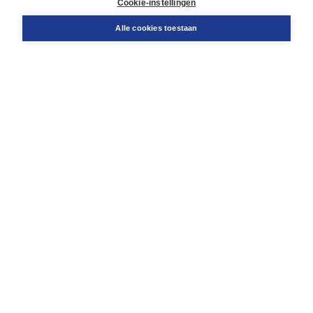
Cookie-instellingen
Snel bestellen
Teamviewer
Alle cookies toestaan
Boom voor jou
Voor de boekhandel
Voor de pers
Publiceren bij Boom
Werken bij Boom & Vacatures
Over Boom
Wat ons drijft
Onze historie
Onze auteurs
Onze organisatie
Duurzaam ondernemen
Gratis verzending in NL vanaf € 20,-.
Veilig winkelen met Thuiswinkelwaarborg