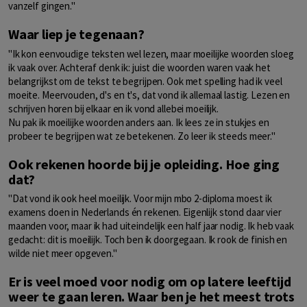
vanzelf gingen."
Waar liep je tegenaan?
"Ik kon eenvoudige teksten wel lezen, maar moeilijke woorden sloeg
ik vaak over. Achteraf denk ik: juist die woorden waren vaak het
belangrijkst om de tekst te begrijpen. Ook met spelling had ik veel
moeite. Meervouden, d's en t's, dat vond ik allemaal lastig. Lezen en
schrijven horen bij elkaar en ik vond allebei moeilijk.
Nu pak ik moeilijke woorden anders aan. Ik lees ze in stukjes en
probeer te begrijpen wat ze betekenen. Zo leer ik steeds meer."
Ook rekenen hoorde bij je opleiding. Hoe ging
dat?
"Dat vond ik ook heel moeilijk. Voor mijn mbo 2-diploma moest ik
examens doen in Nederlands én rekenen. Eigenlijk stond daar vier
maanden voor, maar ik had uiteindelijk een half jaar nodig. Ik heb vaak
gedacht: dit is moeilijk. Toch ben ik doorgegaan. Ik rook de finish en
wilde niet meer opgeven."
Er is veel moed voor nodig om op latere leeftijd
weer te gaan leren. Waar ben je het meest trots