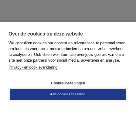
Over de cookies op deze website
We gebruiken cookies om content en advertenties te personaliseren,
© 2026
Koninklijke Boom uitgevers
om functies voor social media te bieden en om ons websiteverkeer
te analyseren. Ook delen we informatie over jouw gebruik van onze
Klantenservice
site met onze partners voor social media, adverteren en analyse.
Service & informatie
Privacy- en cookieverklaring
Contact
Retourneren
Docentenservice
Cookie-instellingen
Snel bestellen
Teamviewer
Alle cookies toestaan
Boom voor jou
Voor de boekhandel
Voor de pers
Publiceren bij Boom
Werken bij Boom & Vacatures