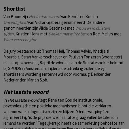
Shortlist
Van Boom zijn
Het laatste woord
van René ten Bos en
Oneindigheid
van Victor Gijsbers genomineerd. De andere
genomineerden zijn Alicja Gescinska met
Vrouwen in duistere
tijden
,
Kristien Hens met
Denken met mircoben
en Roel Meijvis met
Waar verzet begint
.
De jury bestaande uit Thomas Heij, Thomas Velvis, Khadija al
Mourabit, Sarah Vankersschaever en Paul van Tongeren (voorzitter)
maakt op woensdag 8 april de winnaar van de Socratesbeker bekend
bij SPUI25 in Amsterdam. Tijdens de uitreiking zullen de vijf
shortlisters worden geïnterviewd door voormalig Denker der
Nederlanden Marjan Slob.
Het laatste woord
In
Het laatste woord
legt René ten Bos de institutionele,
psychologische en politieke mechanismen bloot die verklaren
waarom we zo dogmatisch zijn en blijven. ‘Onderwerping,’ zo
signaleert hij, ‘is de prijs die we maar al te graag willen betalen om
iemand te worden.’ Tegelijkertijd heeft de samenleving behoefte aan
sceptici die zich niets gelegen laten liggen aan leerstelligheid en de