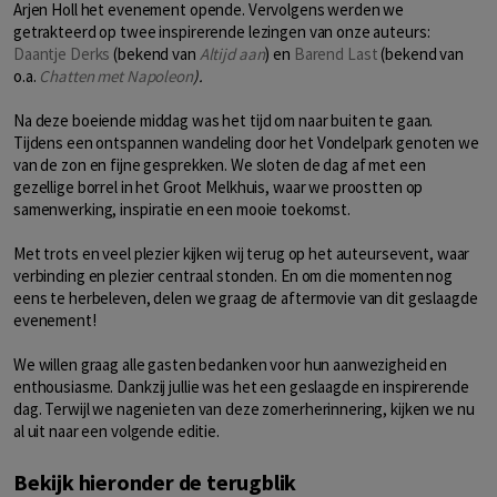
Arjen Holl het evenement opende. Vervolgens werden we
getrakteerd op twee inspirerende lezingen van onze auteurs:
Daantje Derks
(bekend van
Altijd aan
) en
Barend Last
(bekend van
o.a.
Chatten met Napoleon
).
Na deze boeiende middag was het tijd om naar buiten te gaan.
Tijdens een ontspannen wandeling door het Vondelpark genoten we
van de zon en fijne gesprekken. We sloten de dag af met een
gezellige borrel in het Groot Melkhuis, waar we proostten op
samenwerking, inspiratie en een mooie toekomst.
Met trots en veel plezier kijken wij terug op het auteursevent, waar
verbinding en plezier centraal stonden. En om die momenten nog
eens te herbeleven, delen we graag de aftermovie van dit geslaagde
evenement!
We willen graag alle gasten bedanken voor hun aanwezigheid en
enthousiasme. Dankzij jullie was het een geslaagde en inspirerende
dag. Terwijl we nagenieten van deze zomerherinnering, kijken we nu
al uit naar een volgende editie.
Bekijk hieronder de terugblik