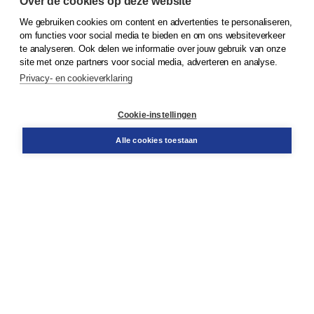
Over de cookies op deze website
We gebruiken cookies om content en advertenties te personaliseren,
© 2026
Koninklijke Boom uitgevers
om functies voor social media te bieden en om ons websiteverkeer
te analyseren. Ook delen we informatie over jouw gebruik van onze
Klantenservice
site met onze partners voor social media, adverteren en analyse.
Service & informatie
Privacy- en cookieverklaring
Contact
Retourneren
Docentenservice
Cookie-instellingen
Snel bestellen
Teamviewer
Alle cookies toestaan
Boom voor jou
Voor de boekhandel
Voor de pers
Publiceren bij Boom
Werken bij Boom & Vacatures
Over Boom
Wat ons drijft
Onze historie
Onze auteurs
Onze organisatie