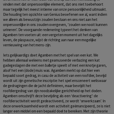
vinden met dat onpersoonlijke element, dat ons niet toebehoort
maar tegelijk het meest intieme van onze persoonlijkheid uitmaakt.
Die houding ten opzichte van Genius beoefenen we al, want indien
we alleen als bewustzijn zouden bestaan en ons niet aan het
onpersoonlijke in ons zouden overgeven, ‘zouden we nooit kunnen
urineren’. De voorgaande redenering typeert het denken van
Agamben ten voeten uit: een vergeten moment uit het dagelijks
leven, de plaspauze, wijst de richting aan naar een mogelijke
vernieuwing van het mens-zijn.
Iets gelijkaardigs doet Agamben met het spel van een kat. We
hebben allemaal weleens met geamuseerde verbazing een kat
gadegeslagen die met een balletje speelt of met een knotje garen,
alsof het een (dode) muis was. Agamben merkt op dat hier een
bepaald soort gedrag, in casu de activiteit van een roofdier, bevrijd
wordt uit zijn genetische inscriptie: het spel ensceneert weliswaar
de gedragingen die de jacht definiëren, maar bevrijdt het
roofdiergedrag van zijn noodzakelijke gerichtheid op het doden.
Agamben omschrijft deze bevrijding als een ‘deactivering’: de
roofdieractiviteit wordt gedeactiveerd, ze wordt ‘onwerkzaam’. In
deze onwerkzaamheid wordt een activiteit geëmancipeerd, ze is niet
langer een middel om een bepaald doel te bereiken. Met zijn theorie