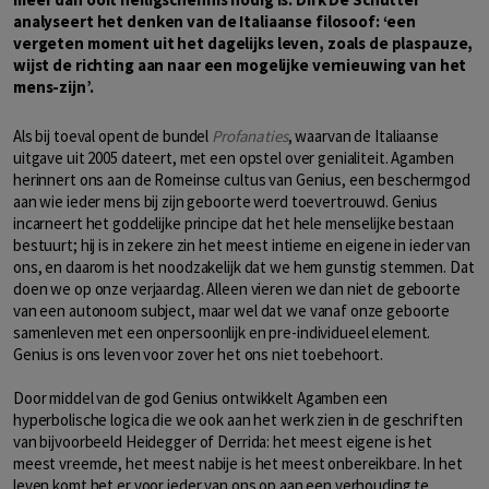
analyseert het denken van de Italiaanse filosoof: ‘een
vergeten moment uit het dagelijks leven, zoals de plaspauze,
wijst de richting aan naar een mogelijke vernieuwing van het
mens-zijn’.
Als bij toeval opent de bundel
Profanaties
, waarvan de Italiaanse
uitgave uit 2005 dateert, met een opstel over genialiteit. Agamben
herinnert ons aan de Romeinse cultus van Genius, een beschermgod
aan wie ieder mens bij zijn geboorte werd toevertrouwd. Genius
incarneert het goddelijke principe dat het hele menselijke bestaan
bestuurt; hij is in zekere zin het meest intieme en eigene in ieder van
ons, en daarom is het noodzakelijk dat we hem gunstig stemmen. Dat
doen we op onze verjaardag. Alleen vieren we dan niet de geboorte
van een autonoom subject, maar wel dat we vanaf onze geboorte
samenleven met een onpersoonlijk en pre-individueel element.
Genius is ons leven voor zover het ons niet toebehoort.
Door middel van de god Genius ontwikkelt Agamben een
hyperbolische logica die we ook aan het werk zien in de geschriften
van bijvoorbeeld Heidegger of Derrida: het meest eigene is het
meest vreemde, het meest nabije is het meest onbereikbare. In het
leven komt het er voor ieder van ons op aan een verhouding te