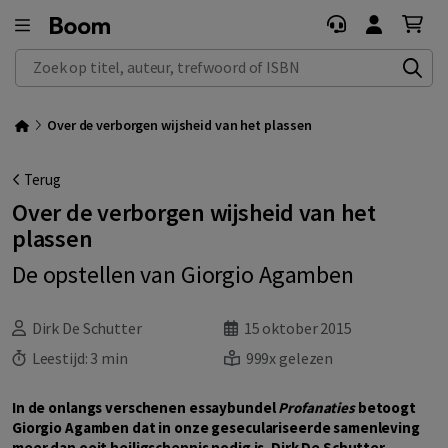
Zoek op titel, auteur, trefwoord of ISBN
Over de verborgen wijsheid van het plassen
Terug
Over de verborgen wijsheid van het
plassen
De opstellen van Giorgio Agamben
Dirk De Schutter
15 oktober 2015
Leestijd:
3 min
999x gelezen
In de onlangs verschenen essaybundel
Profanaties
betoogt
Giorgio Agamben dat in onze geseculariseerde samenleving
meer dan ooit heiligschennis nodig is. Dirk De Schutter