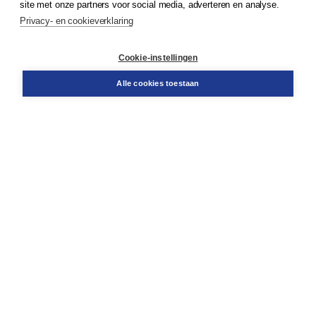
site met onze partners voor social media, adverteren en analyse.
Service & informatie
Privacy- en cookieverklaring
Contact
Retourneren
Docentenservice
Cookie-instellingen
Snel bestellen
Teamviewer
Alle cookies toestaan
Boom voor jou
Voor de boekhandel
Voor de pers
Publiceren bij Boom
Werken bij Boom & Vacatures
Over Boom
Wat ons drijft
Onze historie
Onze auteurs
Onze organisatie
Duurzaam ondernemen
Gratis verzending in NL vanaf € 20,-.