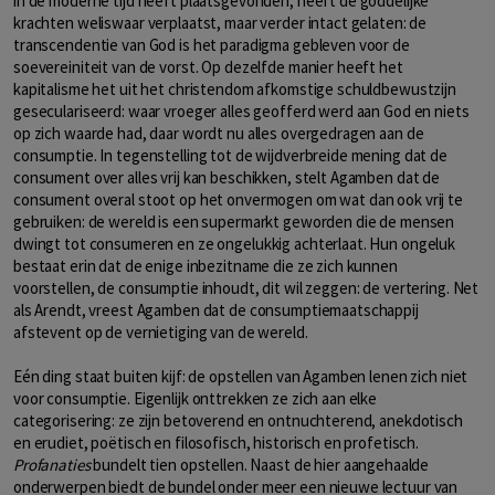
in de moderne tijd heeft plaatsgevonden, heeft de goddelijke
krachten weliswaar verplaatst, maar verder intact gelaten: de
transcendentie van God is het paradigma gebleven voor de
soevereiniteit van de vorst. Op dezelfde manier heeft het
kapitalisme het uit het christendom afkomstige schuldbewustzijn
geseculariseerd: waar vroeger alles geofferd werd aan God en niets
op zich waarde had, daar wordt nu alles overgedragen aan de
consumptie. In tegenstelling tot de wijdverbreide mening dat de
consument over alles vrij kan beschikken, stelt Agamben dat de
consument overal stoot op het onvermogen om wat dan ook vrij te
gebruiken: de wereld is een supermarkt geworden die de mensen
dwingt tot consumeren en ze ongelukkig achterlaat. Hun ongeluk
bestaat erin dat de enige inbezitname die ze zich kunnen
voorstellen, de consumptie inhoudt, dit wil zeggen: de vertering. Net
als Arendt, vreest Agamben dat de consumptiemaatschappij
afstevent op de vernietiging van de wereld.
Eén ding staat buiten kijf: de opstellen van Agamben lenen zich niet
voor consumptie. Eigenlijk onttrekken ze zich aan elke
categorisering: ze zijn betoverend en ontnuchterend, anekdotisch
en erudiet, poëtisch en filosofisch, historisch en profetisch.
Profanaties
bundelt tien opstellen. Naast de hier aangehaalde
onderwerpen biedt de bundel onder meer een nieuwe lectuur van