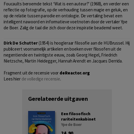
Foucaults beroemde tekst ‘Wat is een auteur?’ (1968), en verder een
reflectie op fotografie, op de verhouding tussen magie en geluk, en
op de relatie tussen parodie en ontologie. De vertaling bevat een
intelligent nawoord en informatieve voetnoten door de vertaler Ype
de Boer. Zalig de taal die zich door deze inspiratie beademd weet.
Dirk De Schutter
(1954) is hoogleraar filosofie aan de HUBrussel. Hij
publiceert voornamelijk artikelen en boeken over filosofen uit de
negentiende en twintigste eeuw, zoals Georg Hegel, Friedrich
Nietzsche, Martin Heidegger, Hannah Arendt en Jacques Derrida.
Fragment uit de recensie voor
deReactor.org
Lees hier
de volledige recensie
.
Gerelateerde uitgaven
Een filosofisch
rariteitenkabinet
Ype de Boer
24,90