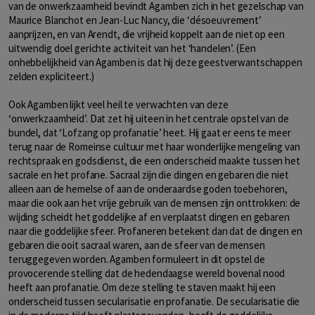
van de onwerkzaamheid bevindt Agamben zich in het gezelschap van
Maurice Blanchot en Jean-Luc Nancy, die ‘désoeuvrement’
aanprijzen, en van Arendt, die vrijheid koppelt aan de niet op een
uitwendig doel gerichte activiteit van het ‘handelen’. (Een
onhebbelijkheid van Agamben is dat hij deze geestverwantschappen
zelden expliciteert.)
Ook Agamben lijkt veel heil te verwachten van deze
‘onwerkzaamheid’. Dat zet hij uiteen in het centrale opstel van de
bundel, dat ‘Lofzang op profanatie’ heet. Hij gaat er eens te meer
terug naar de Romeinse cultuur met haar wonderlijke mengeling van
rechtspraak en godsdienst, die een onderscheid maakte tussen het
sacrale en het profane. Sacraal zijn die dingen en gebaren die niet
alleen aan de hemelse of aan de onderaardse goden toebehoren,
maar die ook aan het vrije gebruik van de mensen zijn onttrokken: de
wijding scheidt het goddelijke af en verplaatst dingen en gebaren
naar die goddelijke sfeer. Profaneren betekent dan dat de dingen en
gebaren die ooit sacraal waren, aan de sfeer van de mensen
teruggegeven worden. Agamben formuleert in dit opstel de
provocerende stelling dat de hedendaagse wereld bovenal nood
heeft aan profanatie. Om deze stelling te staven maakt hij een
onderscheid tussen secularisatie en profanatie. De secularisatie die