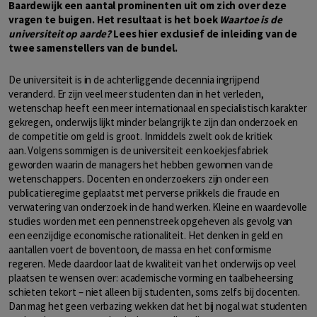
Baardewijk een aantal prominenten uit om zich over deze
vragen te buigen. Het resultaat is het boek
Waartoe is de
universiteit op aarde?
Lees hier exclusief de inleiding van de
twee samenstellers van de bundel.
De universiteit is in de achterliggende decennia ingrijpend
veranderd. Er zijn veel meer studenten dan in het verleden,
wetenschap heeft een meer internationaal en specialistisch karakter
gekregen, onderwijs lijkt minder belangrijk te zijn dan onderzoek en
de competitie om geld is groot. Inmiddels zwelt ook de kritiek
aan. Volgens sommigen is de universiteit een koekjesfabriek
geworden waarin de managers het hebben gewonnen van de
wetenschappers. Docenten en onderzoekers zijn onder een
publicatieregime geplaatst met perverse prikkels die fraude en
verwatering van onderzoek in de hand werken. Kleine en waardevolle
studies worden met een pennenstreek opgeheven als gevolg van
een eenzijdige economische rationaliteit. Het denken in geld en
aantallen voert de boventoon, de massa en het conformisme
regeren. Mede daardoor laat de kwaliteit van het onderwijs op veel
plaatsen te wensen over: academische vorming en taalbeheersing
schieten tekort – niet alleen bij studenten, soms zelfs bij docenten.
Dan mag het geen verbazing wekken dat het bij nogal wat studenten