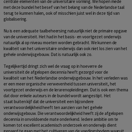
centrale elementen van de universitaire vorming. We hopen mede
met deze bundel het besef van het belang van de Nederlandse taal
terug te kunnen halen, ook of misschien juist wel in deze tijd van
globalisering.
Nu is een adequate taalbeheersing natuurlijk niet de primaire opgave
van de universiteit. Het had in het basis- en voortgezet onderwijs
natuurlijk al op niveau moeten worden gebracht. We kunnen de
kwaliteit van het universitaire onderwijs dan ook niet los zien van het
gehele onderwijsgebouw. Dat is natuurlijk ook zo.
Tegelijkertijd dringt zich wel de vraag op in hoeverre de
universiteit de afgelopen decennia heeft gezorgd voor de
kwaliteit van het Nederlandse onderwijsgebouw. In het verleden was
er een meer organische verwevenheid tussen universiteit, het
voortgezet onderwijs en de lerarenopleidingen. Dat is ook een thema
dat door enkele auteurs in de bundel wordt aangestipt. Het
staat buiten kijf dat de universiteit een bijzondere
verantwoordelijkheid heeft ten aanzien van het gehele
onderwijsgebouw. Die verantwoordelijkheid heeft zij de afgelopen
decennia in onvoldoende mate onderkend. Iedere ambitie om te
komen tot excellent academisch onderzoek en onderwijs dient
gepaard te gaan met het cultiveren van de voedingsbodem waaruit