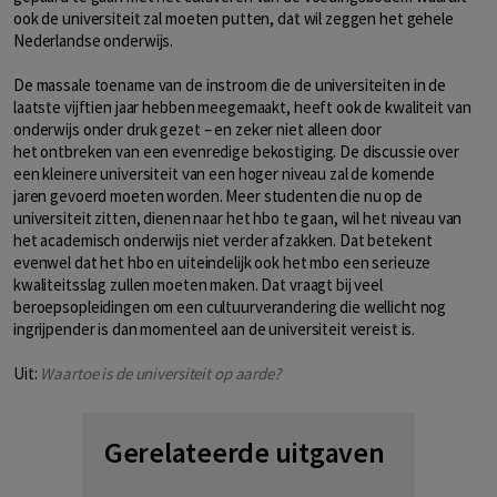
ook de universiteit zal moeten putten, dat wil zeggen het gehele
Nederlandse onderwijs.
De massale toename van de instroom die de universiteiten in de
laatste vijftien jaar hebben meegemaakt, heeft ook de kwaliteit van
onderwijs onder druk gezet – en zeker niet alleen door
het ontbreken van een evenredige bekostiging. De discussie over
een kleinere universiteit van een hoger niveau zal de komende
jaren gevoerd moeten worden. Meer studenten die nu op de
universiteit zitten, dienen naar het hbo te gaan, wil het niveau van
het academisch onderwijs niet verder afzakken. Dat betekent
evenwel dat het hbo en uiteindelijk ook het mbo een serieuze
kwaliteitsslag zullen moeten maken. Dat vraagt bij veel
beroepsopleidingen om een cultuurverandering die wellicht nog
ingrijpender is dan momenteel aan de universiteit vereist is.
Uit:
Waartoe is de universiteit op aarde?
Gerelateerde uitgaven