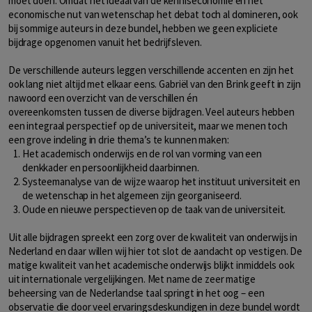
moet doen. Omdat het ideaal van de kenniseconomie en het
economische nut van wetenschap het debat toch al domineren, ook
bij sommige auteurs in deze bundel, hebben we geen expliciete
bijdrage opgenomen vanuit het bedrijfsleven.
De verschillende auteurs leggen verschillende accenten en zijn het
ook lang niet altijd met elkaar eens. Gabriël van den Brink geeft in zijn
nawoord een overzicht van de verschillen én
overeenkomsten tussen de diverse bijdragen. Veel auteurs hebben
een integraal perspectief op de universiteit, maar we menen toch
een grove indeling in drie thema’s te kunnen maken:
Het academisch onderwijs en de rol van vorming van een
denkkader en persoonlijkheid daarbinnen.
Systeemanalyse van de wijze waarop het instituut universiteit en
de wetenschap in het algemeen zijn georganiseerd.
Oude en nieuwe perspectieven op de taak van de universiteit.
Uit alle bijdragen spreekt een zorg over de kwaliteit van onderwijs in
Nederland en daar willen wij hier tot slot de aandacht op vestigen. De
matige kwaliteit van het academische onderwijs blijkt inmiddels ook
uit internationale vergelijkingen. Met name de zeer matige
beheersing van de Nederlandse taal springt in het oog – een
observatie die door veel ervaringsdeskundigen in deze bundel wordt