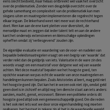
eens slecht bedoeld, maar helaas ontbreekt wel vaak het overzicht
over de problematiek. Zonder een deugdelijk overzicht over de
gehele samenhang en complexiteit van de problematiek kan men
slogans uiten en maatregelen implementeren die regelrecht tegen
elkaar ingaan. De linkerhand weet niet meer wat de rechterhand
doet. Men kan aan de ene kant pleiten voor diversiteit, de
menselijke maat en zeggen dat ieder talent telt en aan de andere
kant het onderwijs extensiveren en kleinschalige opleidingen
opheffen omdat zij ‘verliesgevend’ zouden zijn.
De eigenlijke evaluatie en waardering van de voor- en nadelen van
bepaalde beleidsmaatregelen vraagt om een begrip van ‘waarde’ dat
verder reikt dan de geldprijs van iets. Valorisatie in de ware zin des
woords vraagt om een maatstaf voor datgene wat wij van waarde
achten. Met deze maatstaf bepalen we het hoogste goed, ten
opzichte waarvan we pas echt de waarde van onze maatregelen en
handelingen kunnen bepalen. Zoals Aristoteles al leert, mag geld niet
het hoogste goed zijn. Dat kan het in wezen ook niet zijn, omdat geld
geen doel is in zichzelf en altijd nog ten dienste staat aan iets anders:
aanzien, macht, genot, enzovoort. Binnen een politieke orde is dit
hoogste goed altijd ook een gemeenschappelijk goed. Om die reden
is het ook niet iets wat we door onze eigen handeling nog moeten
realiseren, het bestaat in zekere zin al: het is de waardevolle wereld