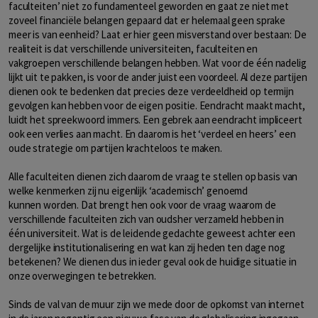
faculteiten’ niet zo fundamenteel geworden en gaat ze niet met
zoveel financiële belangen gepaard dat er helemaal geen sprake
meer is van eenheid? Laat er hier geen misverstand over bestaan: De
realiteit is dat verschillende universiteiten, faculteiten en
vakgroepen verschillende belangen hebben. Wat voor de één nadelig
lijkt uit te pakken, is voor de ander juist een voordeel. Al deze partijen
dienen ook te bedenken dat precies deze verdeeldheid op termijn
gevolgen kan hebben voor de eigen positie. Eendracht maakt macht,
luidt het spreekwoord immers. Een gebrek aan eendracht impliceert
ook een verlies aan macht. En daarom is het ‘verdeel en heers’ een
oude strategie om partijen krachteloos te maken.
Alle faculteiten dienen zich daarom de vraag te stellen op basis van
welke kenmerken zij nu eigenlijk ‘academisch’ genoemd
kunnen worden. Dat brengt hen ook voor de vraag waarom de
verschillende faculteiten zich van oudsher verzameld hebben in
één universiteit. Wat is de leidende gedachte geweest achter een
dergelijke institutionalisering en wat kan zij heden ten dage nog
betekenen? We dienen dus in ieder geval ook de huidige situatie in
onze overwegingen te betrekken.
Sinds de val van de muur zijn we mede door de opkomst van internet