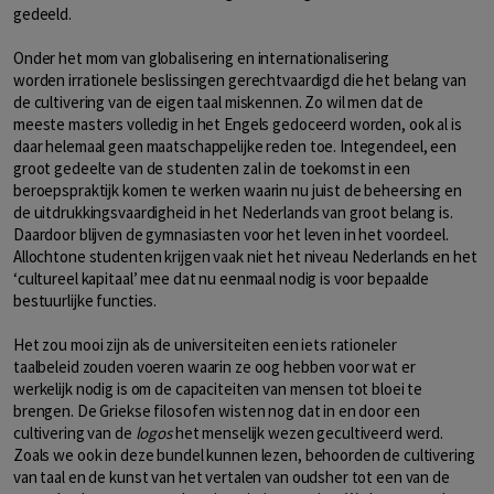
gedeeld.
Onder het mom van globalisering en internationalisering
worden irrationele beslissingen gerechtvaardigd die het belang van
de cultivering van de eigen taal miskennen. Zo wil men dat de
meeste masters volledig in het Engels gedoceerd worden, ook al is
daar helemaal geen maatschappelijke reden toe. Integendeel, een
groot gedeelte van de studenten zal in de toekomst in een
beroepspraktijk komen te werken waarin nu juist de beheersing en
de uitdrukkingsvaardigheid in het Nederlands van groot belang is.
Daardoor blijven de gymnasiasten voor het leven in het voordeel.
Allochtone studenten krijgen vaak niet het niveau Nederlands en het
‘cultureel kapitaal’ mee dat nu eenmaal nodig is voor bepaalde
bestuurlijke functies.
Het zou mooi zijn als de universiteiten een iets rationeler
taalbeleid zouden voeren waarin ze oog hebben voor wat er
werkelijk nodig is om de capaciteiten van mensen tot bloei te
brengen. De Griekse filosofen wisten nog dat in en door een
cultivering van de
logos
het menselijk wezen gecultiveerd werd.
Zoals we ook in deze bundel kunnen lezen, behoorden de cultivering
van taal en de kunst van het vertalen van oudsher tot een van de