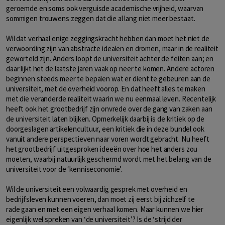
geroemde en soms ook verguisde academische vrijheid, waarvan
sommigen trouwens zeggen dat die al lang niet meer bestaat.
Wil dat verhaal enige zeggingskracht hebben dan moet het niet de
verwoording zijn van abstracte idealen en dromen, maar in de realiteit
geworteld zijn. Anders loopt de universiteit achter de feiten aan; en
daar lijkt het de laatste jaren vaak op neer te komen. Andere actoren
beginnen steeds meer te bepalen wat er dient te gebeuren aan de
universiteit, met de overheid voorop. En dat heeft alles te maken
met die veranderde realiteit waarin we nu eenmaal leven. Recentelijk
heeft ook het grootbedrijf zijn onvrede over de gang van zaken aan
de universiteit laten blijken. Opmerkelijk daarbij is de kritiek op de
doorgeslagen artikelencultuur, een kritiek die in deze bundel ook
vanuit andere perspectieven naar voren wordt gebracht. Nu heeft
het grootbedrijf uitgesproken ideeën over hoe het anders zou
moeten, waarbij natuurlijk geschermd wordt met het belang van de
universiteit voor de ‘kenniseconomie’.
Wil de universiteit een volwaardig gesprek met overheid en
bedrijfsleven kunnen voeren, dan moet zij eerst bij zichzelf te
rade gaan en met een eigen verhaal komen. Maar kunnen we hier
eigenlijk wel spreken van ‘de universiteit’? Is de ‘strijd der