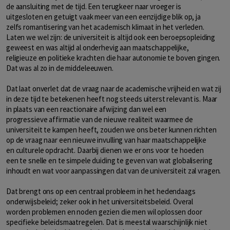
de aansluiting met de tijd. Een terugkeer naar vroeger is
uitgesloten en getuigt vaak meer van een eenzijdige blik op, ja
zelfs romantisering van het academisch klimaat in het verleden.
Laten we wel zijn: de universiteit is altijd ook een beroepsopleiding
geweest en was altijd al onderhevig aan maatschappelijke,
religieuze en politieke krachten die haar autonomie te boven gingen.
Dat was al zo in de middeleeuwen.
Dat laat onverlet dat de vraag naar de academische vrijheid en wat zij
in deze tijd te betekenen heeft nog steeds uiterst relevant is. Maar
in plaats van een reactionaire afwijzing dan wel een
progressieve affirmatie van de nieuwe realiteit waarmee de
universiteit te kampen heeft, zouden we ons beter kunnen richten
op de vraag naar een nieuwe invulling van haar maatschappelijke
en culturele opdracht. Daarbij dienen we er ons voor te hoeden
een te snelle en te simpele duiding te geven van wat globalisering
inhoudt en wat voor aanpassingen dat van de universiteit zal vragen.
Dat brengt ons op een centraal probleem in het hedendaags
onderwijsbeleid; zeker ook in het universiteitsbeleid. Overal
worden problemen en noden gezien die men wil oplossen door
specifieke beleidsmaatregelen. Dat is meestal waarschijnlijk niet