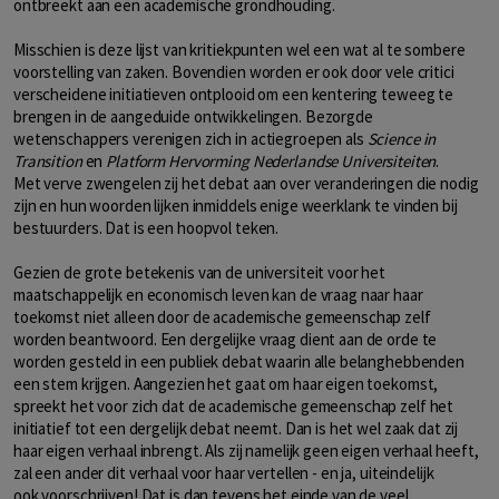
ontbreekt aan een academische grondhouding.
Misschien is deze lijst van kritiekpunten wel een wat al te sombere
voorstelling van zaken. Bovendien worden er ook door vele critici
verscheidene initiatieven ontplooid om een kentering teweeg te
brengen in de aangeduide ontwikkelingen. Bezorgde
wetenschappers verenigen zich in actiegroepen als
Science in
Transition
en
Platform Hervorming Nederlandse Universiteiten
.
Met verve zwengelen zij het debat aan over veranderingen die nodig
zijn en hun woorden lijken inmiddels enige weerklank te vinden bij
bestuurders. Dat is een hoopvol teken.
Gezien de grote betekenis van de universiteit voor het
maatschappelijk en economisch leven kan de vraag naar haar
toekomst niet alleen door de academische gemeenschap zelf
worden beantwoord. Een dergelijke vraag dient aan de orde te
worden gesteld in een publiek debat waarin alle belanghebbenden
een stem krijgen. Aangezien het gaat om haar eigen toekomst,
spreekt het voor zich dat de academische gemeenschap zelf het
initiatief tot een dergelijk debat neemt. Dan is het wel zaak dat zij
haar eigen verhaal inbrengt. Als zij namelijk geen eigen verhaal heeft,
zal een ander dit verhaal voor haar vertellen - en ja, uiteindelijk
ook voorschrijven! Dat is dan tevens het einde van de veel