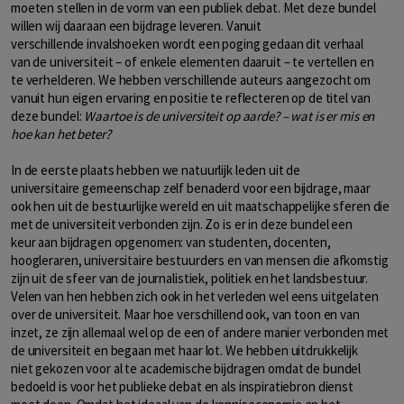
moeten stellen in de vorm van een publiek debat. Met deze bundel
willen wij daaraan een bijdrage leveren. Vanuit
verschillende invalshoeken wordt een poging gedaan dit verhaal
van de universiteit – of enkele elementen daaruit – te vertellen en
te verhelderen. We hebben verschillende auteurs aangezocht om
vanuit hun eigen ervaring en positie te reflecteren op de titel van
deze bundel:
Waartoe is de universiteit op aarde? – wat is er mis en
hoe kan het beter?
In de eerste plaats hebben we natuurlijk leden uit de
universitaire gemeenschap zelf benaderd voor een bijdrage, maar
ook hen uit de bestuurlijke wereld en uit maatschappelijke sferen die
met de universiteit verbonden zijn. Zo is er in deze bundel een
keur aan bijdragen opgenomen: van studenten, docenten,
hoogleraren, universitaire bestuurders en van mensen die afkomstig
zijn uit de sfeer van de journalistiek, politiek en het landsbestuur.
Velen van hen hebben zich ook in het verleden wel eens uitgelaten
over de universiteit. Maar hoe verschillend ook, van toon en van
inzet, ze zijn allemaal wel op de een of andere manier verbonden met
de universiteit en begaan met haar lot. We hebben uitdrukkelijk
niet gekozen voor al te academische bijdragen omdat de bundel
bedoeld is voor het publieke debat en als inspiratiebron dienst