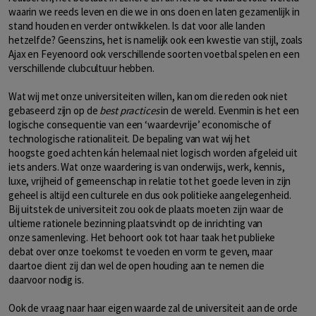
waarin we reeds leven en die we in ons doen en laten gezamenlijk in
stand houden en verder ontwikkelen. Is dat voor alle landen
hetzelfde? Geenszins, het is namelijk ook een kwestie van stijl, zoals
Ajax en Feyenoord ook verschillende soorten voetbal spelen en een
verschillende clubcultuur hebben.
Wat wij met onze universiteiten willen, kan om die reden ook niet
gebaseerd zijn op de
best practices
in de wereld. Evenmin is het een
logische consequentie van een ‘waardevrije’ economische of
technologische rationaliteit. De bepaling van wat wij het
hoogste goed achten kán helemaal niet logisch worden afgeleid uit
iets anders. Wat onze waardering is van onderwijs, werk, kennis,
luxe, vrijheid of gemeenschap in relatie tot het goede leven in zijn
geheel is altijd een culturele en dus ook politieke aangelegenheid.
Bij uitstek de universiteit zou ook de plaats moeten zijn waar de
ultieme rationele bezinning plaatsvindt op de inrichting van
onze samenleving. Het behoort ook tot haar taak het publieke
debat over onze toekomst te voeden en vorm te geven, maar
daartoe dient zij dan wel de open houding aan te nemen die
daarvoor nodig is.
Ook de vraag naar haar eigen waarde zal de universiteit aan de orde