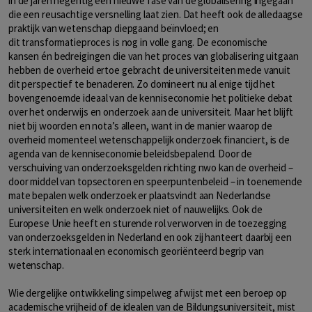
in de jaren negentig een nieuwe fase van de globalisering ingegaan
die een reusachtige versnelling laat zien. Dat heeft ook de alledaagse
praktijk van wetenschap diepgaand beïnvloed; en
dit transformatieproces is nog in volle gang. De economische
kansen én bedreigingen die van het proces van globalisering uitgaan
hebben de overheid ertoe gebracht de universiteiten mede vanuit
dit perspectief te benaderen. Zo domineert nu al enige tijd het
bovengenoemde ideaal van de kenniseconomie het politieke debat
over het onderwijs en onderzoek aan de universiteit. Maar het blijft
niet bij woorden en nota’s alleen, want in de manier waarop de
overheid momenteel wetenschappelijk onderzoek financiert, is de
agenda van de kenniseconomie beleidsbepalend. Door de
verschuiving van onderzoeksgelden richting nwo kan de overheid –
door middel van topsectoren en speerpuntenbeleid – in toenemende
mate bepalen welk onderzoek er plaatsvindt aan Nederlandse
universiteiten en welk onderzoek niet of nauwelijks. Ook de
Europese Unie heeft en sturende rol verworven in de toezegging
van onderzoeksgelden in Nederland en ook zij hanteert daarbij een
sterk internationaal en economisch georiënteerd begrip van
wetenschap.
Wie dergelijke ontwikkeling simpelweg afwijst met een beroep op
academische vrijheid of de idealen van de Bildungsuniversiteit, mist