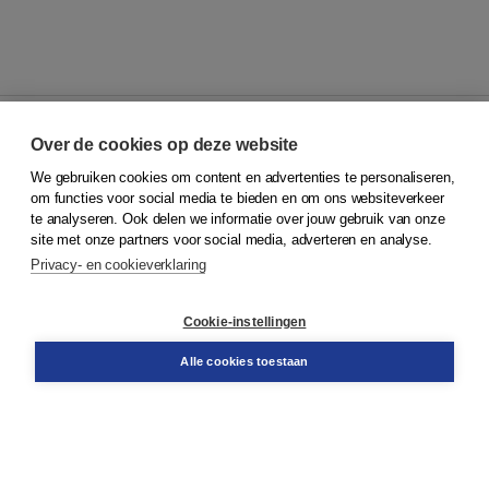
Over de cookies op deze website
We gebruiken cookies om content en advertenties te personaliseren,
© 2026
Koninklijke Boom uitgevers
om functies voor social media te bieden en om ons websiteverkeer
te analyseren. Ook delen we informatie over jouw gebruik van onze
Klantenservice
site met onze partners voor social media, adverteren en analyse.
Service & informatie
Privacy- en cookieverklaring
Contact
Retourneren
Docentenservice
Cookie-instellingen
Snel bestellen
Teamviewer
Alle cookies toestaan
Boom voor jou
Voor de boekhandel
Voor de pers
Publiceren bij Boom