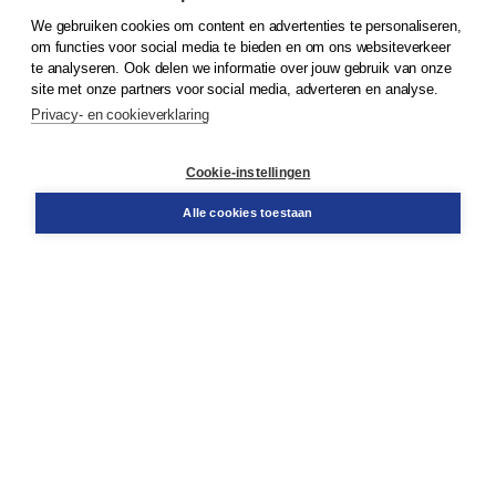
We gebruiken cookies om content en advertenties te personaliseren,
© 2026
Koninklijke Boom uitgevers
om functies voor social media te bieden en om ons websiteverkeer
te analyseren. Ook delen we informatie over jouw gebruik van onze
Klantenservice
site met onze partners voor social media, adverteren en analyse.
Service & informatie
Privacy- en cookieverklaring
Contact
Retourneren
Docentenservice
Cookie-instellingen
Snel bestellen
Teamviewer
Alle cookies toestaan
Boom voor jou
Voor de boekhandel
Voor de pers
Publiceren bij Boom
Werken bij Boom & Vacatures
Over Boom
Wat ons drijft
Onze historie
Onze auteurs
Onze organisatie