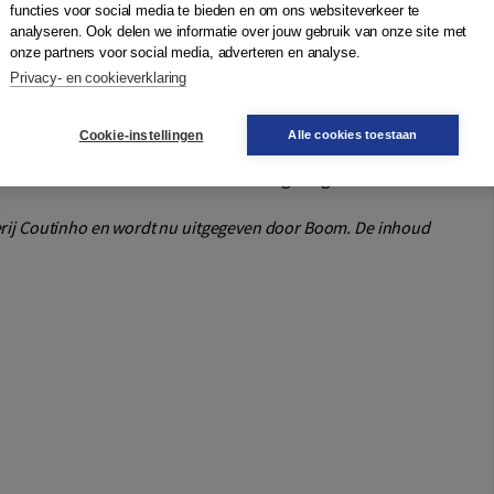
functies voor social media te bieden en om ons websiteverkeer te
analyseren. Ook delen we informatie over jouw gebruik van onze site met
onze partners voor social media, adverteren en analyse.
n middelbare scholieren. Thema's als kennismaken, familie,
Privacy- en cookieverklaring
ormen de basis voor betekenisvolle communicatie. Elke les
 culturele informatie en gevarieerde oefeningen.
Cookie-instellingen
Alle cookies toestaan
die sneller willen communiceren in het Chinees kunnen aan
eze onderdelen ook kunnen worden overgeslagen.
verij Coutinho en wordt nu uitgegeven door Boom. De inhoud