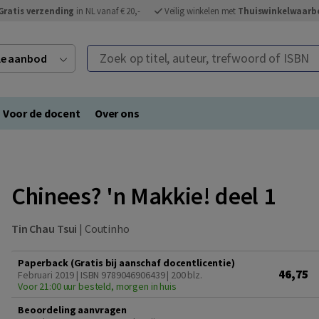
Gratis verzending
in NL vanaf € 20,-
Veilig winkelen met
Thuiswinkelwaarb
Zoek op titel, auteur, trefwoord of ISBN
ele aanbod
Voor de docent
Over ons
Chinees? 'n Makkie! deel 1
Tin Chau Tsui
|
Coutinho
Paperback (Gratis bij aanschaf docentlicentie)
46,75
Februari 2019 | ISBN 9789046906439
| 200 blz.
Voor 21:00 uur besteld, morgen in huis
Beoordeling aanvragen