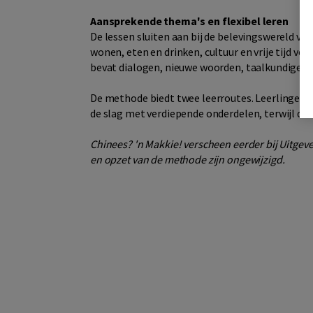
Aansprekende thema's en flexibel leren
De lessen sluiten aan bij de belevingswereld va
wonen, eten en drinken, cultuur en vrije tijd v
bevat dialogen, nieuwe woorden, taalkundige en
De methode biedt twee leerroutes. Leerlingen 
de slag met verdiepende onderdelen, terwijl d
Chinees? 'n Makkie! verscheen eerder bij Uitge
en opzet van de methode zijn ongewijzigd.