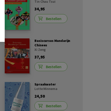
Tin Chau Tsui
34,95
Bestellen
Basiscursus Mandarijn
Chinees
Xi Zeng
37,95
Bestellen
Spraakwater
Lotte Minnema
24,50
Bestellen