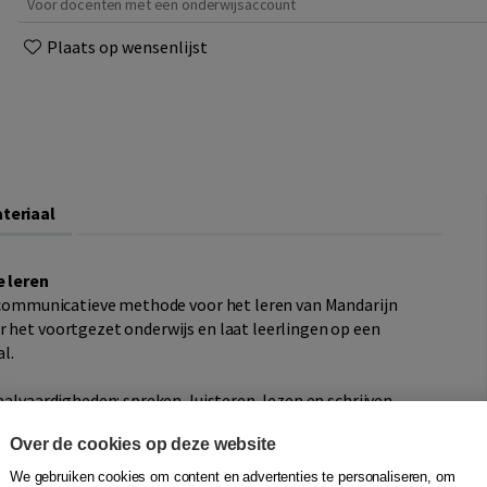
Voor docenten met een onderwijsaccount
Plaats op wensenlijst
teriaal
 leren
n communicatieve methode voor het leren van Mandarijn
r het voortgezet onderwijs en laat leerlingen op een
l.
aalvaardigheden: spreken, luisteren, lezen en schrijven.
 uitdaging vormt, is daar veel aandacht voor. Ter
Over de cookies op deze website
Pinyin, waardoor leerlingen al snel kunnen typen en
We gebruiken cookies om content en advertenties te personaliseren, om