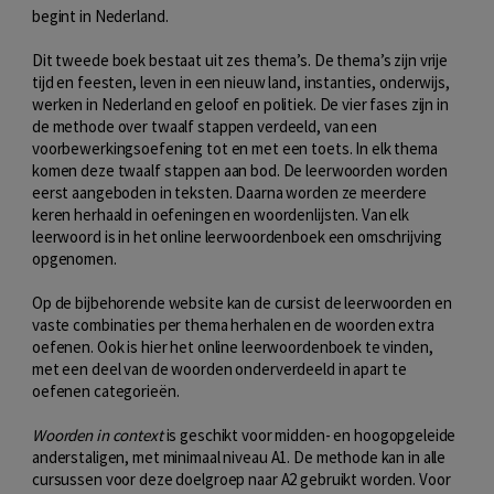
begint in Nederland.
Dit tweede boek bestaat uit zes thema’s. De thema’s zijn vrije
tijd en feesten, leven in een nieuw land, instanties, onderwijs,
werken in Nederland en geloof en politiek. De vier fases zijn in
de methode over twaalf stappen verdeeld, van een
voorbewerkingsoefening tot en met een toets. In elk thema
komen deze twaalf stappen aan bod. De leerwoorden worden
eerst aangeboden in teksten. Daarna worden ze meerdere
keren herhaald in oefeningen en woordenlijsten. Van elk
leerwoord is in het online leerwoordenboek een omschrijving
opgenomen.
Op de bijbehorende website kan de cursist de leerwoorden en
vaste combinaties per thema herhalen en de woorden extra
oefenen. Ook is hier het online leerwoordenboek te vinden,
met een deel van de woorden onderverdeeld in apart te
oefenen categorieën.
Woorden in context
is geschikt voor midden- en hoogopgeleide
anderstaligen, met minimaal niveau A1. De methode kan in alle
cursussen voor deze doelgroep naar A2 gebruikt worden. Voor