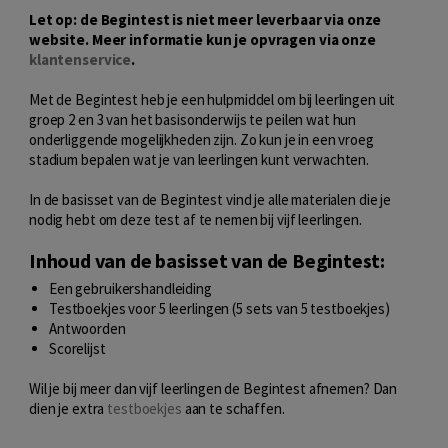
Let op: de Begintest is niet meer leverbaar via onze
website. Meer informatie kun je opvragen via onze
klantenservice
.
Met de Begintest heb je een hulpmiddel om bij leerlingen uit
groep 2 en 3 van het basisonderwijs te peilen wat hun
onderliggende mogelijkheden zijn. Zo kun je in een vroeg
stadium bepalen wat je van leerlingen kunt verwachten.
In de basisset van de Begintest vind je alle materialen die je
nodig hebt om deze test af te nemen bij vijf leerlingen.
Inhoud van de basisset van de Begintest:
Een gebruikershandleiding
Testboekjes voor 5 leerlingen (5 sets van 5 testboekjes)
Antwoorden
Scorelijst
Wil je bij meer dan vijf leerlingen de Begintest afnemen? Dan
dien je extra
testboekjes
aan te schaffen.