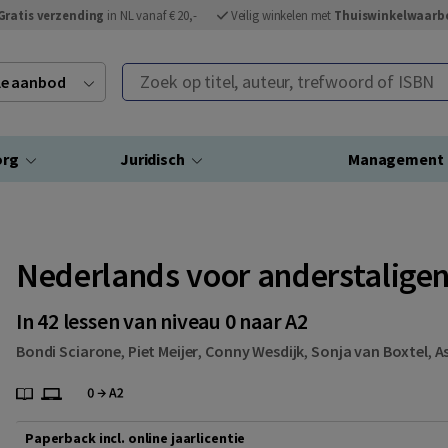
Gratis verzending
in NL vanaf € 20,-
Veilig winkelen met
Thuiswinkelwaarb
Zoek op titel, auteur, trefwoord of ISBN
ele aanbod
org
Juridisch
Management
Nederlands voor anderstaligen
In 42 lessen van niveau 0 naar A2
Bondi Sciarone
,
Piet Meijer
,
Conny Wesdijk
,
Sonja van Boxtel
,
A
Paperback incl. online jaarlicentie