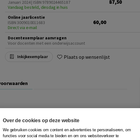
87,50
Januari 2024 | ISBN 9789024465187
Vandaag besteld, dinsdag in huis
Online jaarlicentie
60,00
ISBN 3009010011683
Direct via e-mail
Docentexemplaar aanvragen
Voor docenten met een onderwijsaccount
Plaats op wensenlijst
Inkijkexemplaar
voorwaarden
 in 42 lessen van niveau 0 naar A2. Deze methode is
ol hebben afgerond.
Over de cookies op deze website
We gebruiken cookies om content en advertenties te personaliseren, om
svol Nederlands met
Nederlands voor
functies voor social media te bieden en om ons websiteverkeer te
nlanders
) van de
Delftse methode
. Door de transparante,