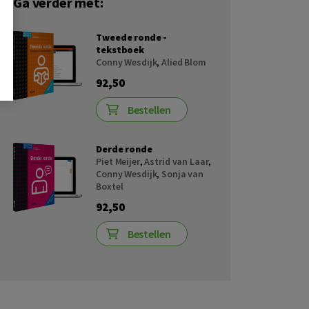
Ga verder met:
Tweede ronde -
tekstboek
Conny Wesdijk
,
Alied Blom
92,50
Bestellen
Derde ronde
Piet Meijer
,
Astrid van Laar
,
Conny Wesdijk
,
Sonja van
Boxtel
92,50
Bestellen