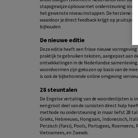
stapsgewijze opbouw met ondersteuning in de 
het gewenste niveau instappen. De herziene ed
waardoor je direct feedback krijgt op je uitspra
bijhouden.
De nieuwe editie
Deze editie heeft een frisse nieuwe vormgeving m
praktijk te gebruiken teksten, aangepast aan d
ontwikkelingen in de Nederlandse samenleving. 
woordvormen zijn gekozen op basis van de meest
is ook de bijbehorende online omgeving vernieu
28 steuntalen
De Engelse vertaling van de woordenlijsten is i
een groot deel van de cursisten direct hulp heef
methode nu ondersteuning in maar liefst 28 tale
Grieks, Hebreeuws, Hongaars, Indonesisch, Ital
Perzisch (Farsi), Pools, Portugees, Roemeens, Ru
Vietnamees, en Zweeds.