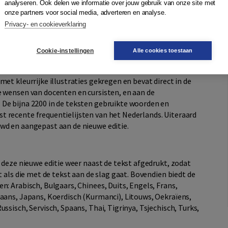
analyseren. Ook delen we informatie over jouw gebruik van onze site met
moedertaal kunnen cursisten met alle vooropleidingen op
onze partners voor social media, adverteren en analyse.
itie van deze methode is uitgebreid met spraakherkenning
Privacy- en cookieverklaring
ak. Ook kun je nu online de voortgang van je cursisten
Cookie-instellingen
Alle cookies toestaan
et kleurrijke illustraties gekregen en bevat direct in de
e wensen van docenten en cursisten, en aan de
De bijna 2200 in de teksten gebruikte woorden en
 recente frequentielijsten van het Nederlands. Uiteraard
wd en aangepast aan de nieuwe editie.
n deze nieuwe editie weer naast de tekst afgedrukt, zodat
t als die met de tekst aan de slag gaat. Bovendien biedt de
n: Arabisch, Bulgaars, Chinees, Duits, Engels, Frans,
iaans, Japans, Koerdisch (Kurmanci), Litouws, Oekraïens,
ssisch, Servisch, Spaans, Thai, Tigrinya, Tsjechisch, Turks,