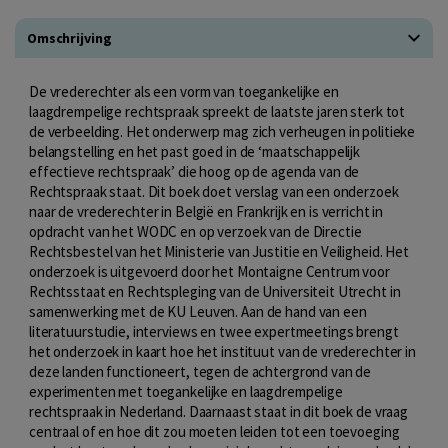
Omschrijving
De vrederechter als een vorm van toegankelijke en
laagdrempelige rechtspraak spreekt de laatste jaren sterk tot
de verbeelding. Het onderwerp mag zich verheugen in politieke
belangstelling en het past goed in de ‘maatschappelijk
effectieve rechtspraak’ die hoog op de agenda van de
Rechtspraak staat. Dit boek doet verslag van een onderzoek
naar de vrederechter in België en Frankrijk en is verricht in
opdracht van het WODC en op verzoek van de Directie
Rechtsbestel van het Ministerie van Justitie en Veiligheid. Het
onderzoek is uitgevoerd door het Montaigne Centrum voor
Rechtsstaat en Rechtspleging van de Universiteit Utrecht in
samenwerking met de KU Leuven. Aan de hand van een
literatuurstudie, interviews en twee expertmeetings brengt
het onderzoek in kaart hoe het instituut van de vrederechter in
deze landen functioneert, tegen de achtergrond van de
experimenten met toegankelijke en laagdrempelige
rechtspraak in Nederland. Daarnaast staat in dit boek de vraag
centraal of en hoe dit zou moeten leiden tot een toevoeging