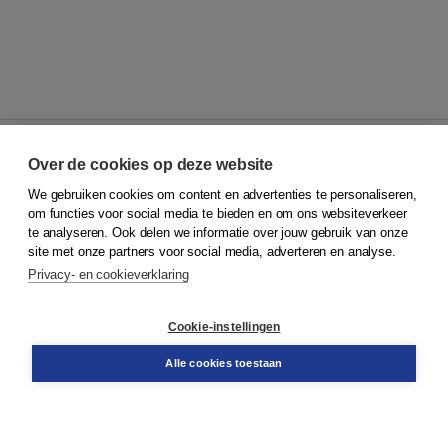
Over de cookies op deze website
We gebruiken cookies om content en advertenties te personaliseren,
© 2026
Koninklijke Boom uitgevers
om functies voor social media te bieden en om ons websiteverkeer
te analyseren. Ook delen we informatie over jouw gebruik van onze
Klantenservice
site met onze partners voor social media, adverteren en analyse.
Service & informatie
Privacy- en cookieverklaring
Contact
Retourneren
Docentenservice
Cookie-instellingen
Snel bestellen
Teamviewer
Alle cookies toestaan
Boom voor jou
Voor de boekhandel
Voor de pers