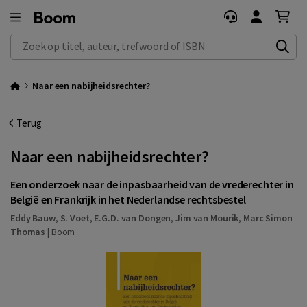
Zoek op titel, auteur, trefwoord of ISBN
Naar een nabijheidsrechter?
Terug
Naar een nabijheidsrechter?
Een onderzoek naar de inpasbaarheid van de vrederechter in
België en Frankrijk in het Nederlandse rechtsbestel
Eddy Bauw
,
S. Voet
,
E.G.D. van Dongen
,
Jim van Mourik
,
Marc Simon
Thomas
|
Boom