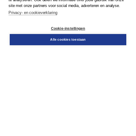
Klantenservice
site met onze partners voor social media, adverteren en analyse.
Service & informatie
Privacy- en cookieverklaring
Contact
Retourneren
Docentenservice
Cookie-instellingen
Snel bestellen
Teamviewer
Alle cookies toestaan
Boom voor jou
Voor de boekhandel
Voor de pers
Publiceren bij Boom
Werken bij Boom & Vacatures
Over Boom
Wat ons drijft
Onze historie
Onze auteurs
Onze organisatie
Duurzaam ondernemen