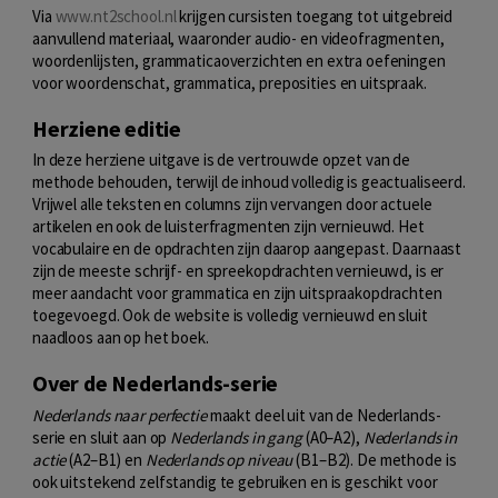
Via
www.nt2school.nl
krijgen cursisten toegang tot uitgebreid
aanvullend materiaal, waaronder audio- en videofragmenten,
woordenlijsten, grammaticaoverzichten en extra oefeningen
voor woordenschat, grammatica, preposities en uitspraak.
Herziene editie
In deze herziene uitgave is de vertrouwde opzet van de
methode behouden, terwijl de inhoud volledig is geactualiseerd.
Vrijwel alle teksten en columns zijn vervangen door actuele
artikelen en ook de luisterfragmenten zijn vernieuwd. Het
vocabulaire en de opdrachten zijn daarop aangepast. Daarnaast
zijn de meeste schrijf- en spreekopdrachten vernieuwd, is er
meer aandacht voor grammatica en zijn uitspraakopdrachten
toegevoegd. Ook de website is volledig vernieuwd en sluit
naadloos aan op het boek.
Over de Nederlands-serie
Nederlands naar perfectie
maakt deel uit van de Nederlands-
serie en sluit aan op
Nederlands in gang
(A0–A2),
Nederlands in
actie
(A2–B1) en
Nederlands op niveau
(B1–B2). De methode is
ook uitstekend zelfstandig te gebruiken en is geschikt voor