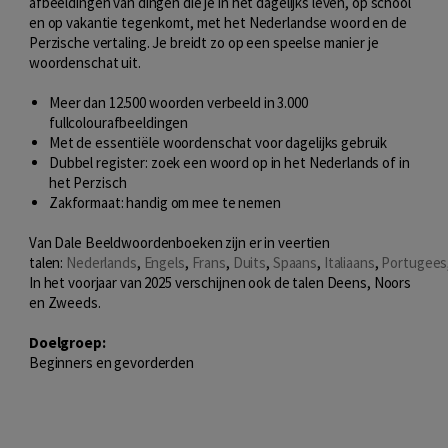
afbeeldingen van dingen die je in het dagelijks leven, op school
en op vakantie tegenkomt, met het Nederlandse woord en de
Perzische vertaling. Je breidt zo op een speelse manier je
woordenschat uit.
Meer dan 12.500 woorden verbeeld in 3.000
fullcolourafbeeldingen
Met de essentiële woordenschat voor dagelijks gebruik
Dubbel register: zoek een woord op in het Nederlands of in
het Perzisch
Zakformaat: handig om mee te nemen
Van Dale Beeldwoordenboeken zijn er in veertien
talen:
Nederlands
,
Engels
,
Frans
,
Duits
,
Spaans
,
Italiaans
,
Portugees
In het voorjaar van 2025 verschijnen ook de talen Deens, Noors
en Zweeds.
Doelgroep:
Beginners en gevorderden