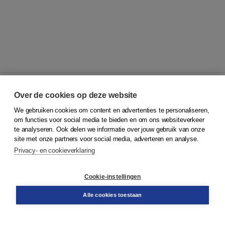
Over de cookies op deze website
We gebruiken cookies om content en advertenties te personaliseren,
© 2026
Koninklijke Boom uitgevers
om functies voor social media te bieden en om ons websiteverkeer
te analyseren. Ook delen we informatie over jouw gebruik van onze
Klantenservice
site met onze partners voor social media, adverteren en analyse.
Service & informatie
Privacy- en cookieverklaring
Contact
Retourneren
Docentenservice
Cookie-instellingen
Snel bestellen
Teamviewer
Alle cookies toestaan
Boom voor jou
Voor de boekhandel