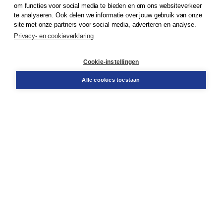
om functies voor social media te bieden en om ons websiteverkeer
te analyseren. Ook delen we informatie over jouw gebruik van onze
Klantenservice
site met onze partners voor social media, adverteren en analyse.
Service & informatie
Privacy- en cookieverklaring
Contact
Retourneren
Docentenservice
Cookie-instellingen
Snel bestellen
Teamviewer
Alle cookies toestaan
Boom voor jou
Voor de boekhandel
Voor de pers
Publiceren bij Boom
Werken bij Boom & Vacatures
Over Boom
Wat ons drijft
Onze historie
Onze auteurs
Onze organisatie
Duurzaam ondernemen