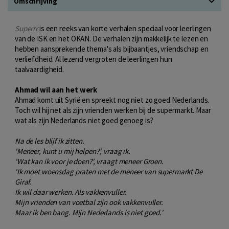
Omschrijving
Superrr
is een reeks van korte verhalen speciaal voor leerlingen
van de ISK en het OKAN. De verhalen zijn makkelijk te lezen en
hebben aansprekende thema's als bijbaantjes, vriendschap en
verliefdheid. Al lezend vergroten de leerlingen hun
taalvaardigheid.
Ahmad wil aan het werk
Ahmad komt uit Syrië en spreekt nog niet zo goed Nederlands.
Toch wil hij net als zijn vrienden werken bij de supermarkt. Maar
wat als zijn Nederlands niet goed genoeg is?
Na de les blijf ik zitten.
'Meneer, kunt u mij helpen?', vraag ik.
'Wat kan ik voor je doen?', vraagt meneer Groen.
'Ik moet woensdag praten met de meneer van supermarkt De
Giraf.
Ik wil daar werken. Als vakkenvuller.
Mijn vrienden van voetbal zijn ook vakkenvuller.
Maar ik ben bang. Mijn Nederlands is niet goed.'