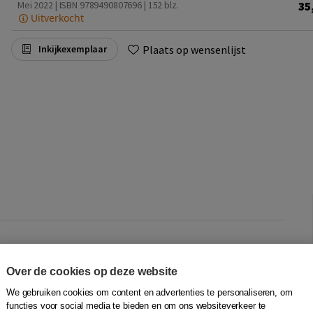
35
Mei 2022 | ISBN 9789490807696
| 152 blz.
Uitverkocht
Plaats op wensenlijst
Inkijkexemplaar
 onderdeel ONA (Oriëntatie op de Nederlandse
ijgt hulp bij het invullen van de 8 resultaatkaarten en het
Over de cookies op deze website
belangrijke Nederlandse woorden. De lesmethode bestaat
We gebruiken cookies om content en advertenties te personaliseren, om
tartfilm voor iedere module, een woordenschattrainer en
functies voor social media te bieden en om ons websiteverkeer te