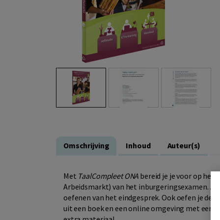
Omschrijving
Inhoud
Auteur(s)
Met
TaalCompleet ONA
bereid je je voor op het
Arbeidsmarkt) van het inburgeringsexamen. Je kr
oefenen van het eindgesprek. Ook oefen je de 
uit een boek en een online omgeving met een s
extra materiaal.