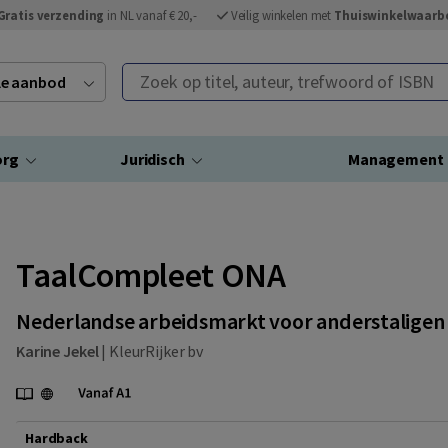
Gratis verzending
in NL vanaf € 20,-
Veilig winkelen met
Thuiswinkelwaarb
Zoek op titel, auteur, trefwoord of ISBN
ele aanbod
org
Juridisch
Management
TaalCompleet ONA
Nederlandse arbeidsmarkt voor anderstaligen
Karine Jekel
|
KleurRijker bv
Hardback