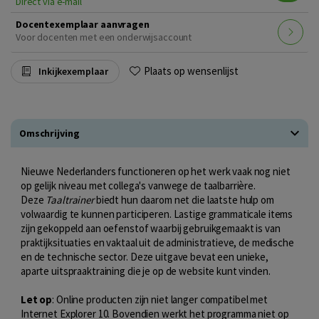
Direct via e-mail
Docentexemplaar aanvragen
Voor docenten met een onderwijsaccount
Plaats op wensenlijst
Inkijkexemplaar
Omschrijving
Nieuwe Nederlanders functioneren op het werk vaak nog niet
op gelijk niveau met collega's vanwege de taalbarrière.
Deze
Taaltrainer
biedt hun daarom net die laatste hulp om
volwaardig te kunnen participeren. Lastige grammaticale items
zijn gekoppeld aan oefenstof waarbij gebruikgemaakt is van
praktijksituaties en vaktaal uit de administratieve, de medische
en de technische sector. Deze uitgave bevat een unieke,
aparte uitspraaktraining die je op de website kunt vinden.
Let op
: Online producten zijn niet langer compatibel met
Internet Explorer 10. Bovendien werkt het programma niet op