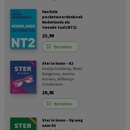
Van Dale
pocketwoordenboek
Nederlands als
tweede taal (NT2)
23,99
Bestellen
Ster in lezen - A2
Kaatje Dalderop
,
Merel
Borgesius
,
Jeanne
Kurvers
,
Willemijn
Stockmann
29,95
Bestellen
Ster in lezen - Op weg
naar A2