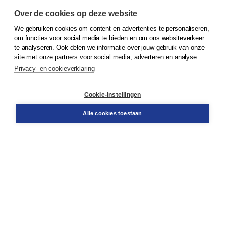
Over de cookies op deze website
We gebruiken cookies om content en advertenties te personaliseren,
© 2026
Koninklijke Boom uitgevers
om functies voor social media te bieden en om ons websiteverkeer
te analyseren. Ook delen we informatie over jouw gebruik van onze
Klantenservice
site met onze partners voor social media, adverteren en analyse.
Service & informatie
Privacy- en cookieverklaring
Contact
Retourneren
Docentenservice
Cookie-instellingen
Snel bestellen
Teamviewer
Alle cookies toestaan
Boom voor jou
Voor de boekhandel
Voor de pers
Publiceren bij Boom
Werken bij Boom & Vacatures
Over Boom
Wat ons drijft
Onze historie
Onze auteurs