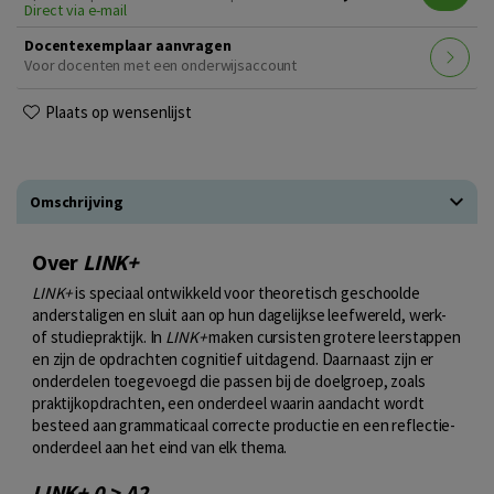
Direct via e-mail
Docentexemplaar aanvragen
Voor docenten met een onderwijsaccount
Plaats op wensenlijst
Omschrijving
Over
LINK+
LINK+
is speciaal ontwikkeld voor theoretisch geschoolde
anderstaligen en sluit aan op hun dagelijkse leefwereld, werk-
of studiepraktijk. In
LINK+
maken cursisten grotere leerstappen
en zijn de opdrachten cognitief uitdagend. Daarnaast zijn er
onderdelen toegevoegd die passen bij de doelgroep, zoals
praktijkopdrachten, een onderdeel waarin aandacht wordt
besteed aan grammaticaal correcte productie en een reflectie-
onderdeel aan het eind van elk thema.
LINK+ 0 > A2