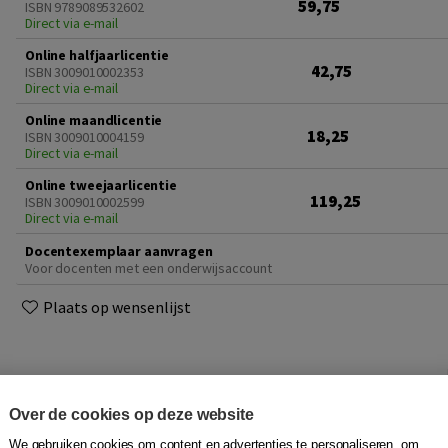
59,75
ISBN 9789089532602
Direct via e-mail
Online halfjaarlicentie
42,75
ISBN 3009010002353
Direct via e-mail
Online maandlicentie
18,25
ISBN 3009010004159
Direct via e-mail
Online tweejaarlicentie
119,25
ISBN 3009010002599
Direct via e-mail
Docentexemplaar aanvragen
Voor docenten met een onderwijsaccount
Plaats op wensenlijst
voorwaarden
Over de cookies op deze website
We gebruiken cookies om content en advertenties te personaliseren, om