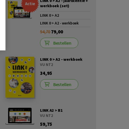
LINK 0 > A2 - jaarlicentie +
Actie
werkboek (set)
LINK 0 > A2
LINK 0 > A2 - werkboek
79,00
94,70
Bestellen
LINK 0 > A2 - werkboek
VU NT2
34,95
Bestellen
LINK A2 > B1
VU NT2
59,75