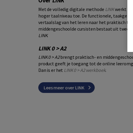
Over
LINK
Met de volledig digitale methode
LINK
werkt de 
hoger taalniveau toe. De functionele, taakger
vertaalslag van het leren naar het praktisch toe
middengeschoolde cursisten bestaat uit twee de
LINK
.
LINK 0 > A2
LINK 0 > A2
brengt praktisch- en middengeschool
product geeft je toegang tot de online leerom
Dan is er het
LINK 0 > A2 werkboek
.
Lees meer over LINK