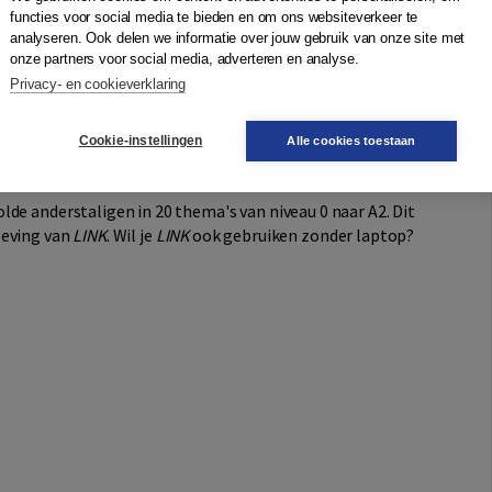
functies voor social media te bieden en om ons websiteverkeer te
cursist zelfsturend en in een natuurlijke flow naar een
analyseren. Ook delen we informatie over jouw gebruik van onze site met
ichte en herkenbare inhoud van deze methode stimuleert de
onze partners voor social media, adverteren en analyse.
passen van de taal. De leerlijn
LINK
voor praktisch - en
Privacy- en cookieverklaring
len: van 0 naar A2 en van A2 naar B1. Lees
hier
meer over
Cookie-instellingen
Alle cookies toestaan
de anderstaligen in 20 thema's van niveau 0 naar A2. Dit
geving van
LINK
. Wil je
LINK
ook gebruiken zonder laptop?