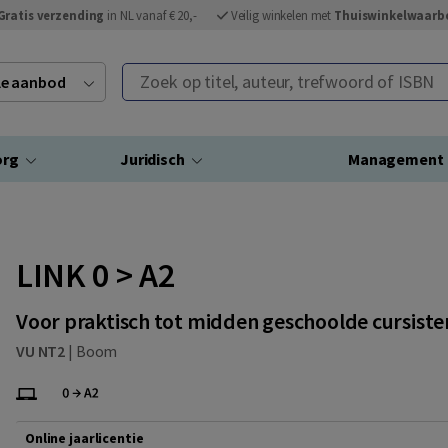
Gratis verzending
in NL vanaf € 20,-
Veilig winkelen met
Thuiswinkelwaarb
Zoek op titel, auteur, trefwoord of ISBN
ele aanbod
org
Juridisch
Management
LINK 0 > A2
Voor praktisch tot midden geschoolde cursiste
VU NT2
|
Boom
Online jaarlicentie