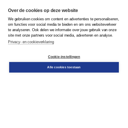
Over de cookies op deze website
We gebruiken cookies om content en advertenties te personaliseren,
© 2026
Koninklijke Boom uitgevers
om functies voor social media te bieden en om ons websiteverkeer
te analyseren. Ook delen we informatie over jouw gebruik van onze
Klantenservice
site met onze partners voor social media, adverteren en analyse.
Service & informatie
Privacy- en cookieverklaring
Contact
Retourneren
Docentenservice
Cookie-instellingen
Snel bestellen
Teamviewer
Alle cookies toestaan
Boom voor jou
Voor de boekhandel
Voor de pers
Publiceren bij Boom
Werken bij Boom & Vacatures
Over Boom
Wat ons drijft
Onze historie