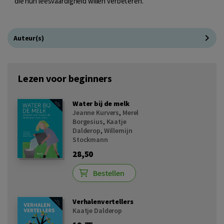
die hun leesvaardigheid willen verbeteren.
Auteur(s)
Lezen voor beginners
Water bij de melk
Jeanne Kurvers
,
Merel
Borgesius
,
Kaatje
Dalderop
,
Willemijn
Stockmann
28,50
Bestellen
Verhalenvertellers
Kaatje Dalderop