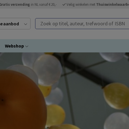
Gratis verzending
in NL vanaf € 20,-
Veilig winkelen met
Thuiswinkelwaarb
Zoek op titel, auteur, trefwoord of ISBN
ele aanbod
Webshop