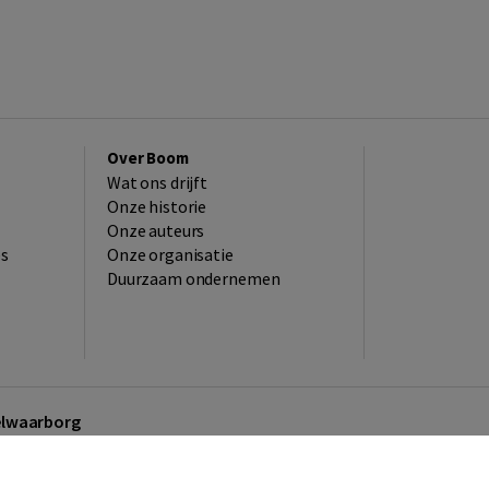
Over Boom
Wat ons drijft
Onze historie
Onze auteurs
es
Onze organisatie
Duurzaam ondernemen
kelwaarborg