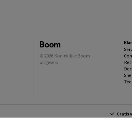
Kla
Ser
© 2026
Koninklijke Boom
Con
uitgevers
Ret
Doc
Sne
Tea
Gratis 