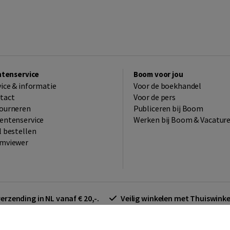
ntenservice
Boom voor jou
vice & informatie
Voor de boekhandel
tact
Voor de pers
ourneren
Publiceren bij Boom
entenservice
Werken bij Boom & Vacatur
l bestellen
mviewer
verzending in NL vanaf € 20,-.
Veilig winkelen met Thuiswin