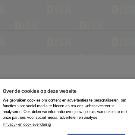
Over de cookies op deze website
e kennis over DISK. Je wordt op de hoogte gebracht van
We gebruiken cookies om content en advertenties te personaliseren, om
oefen je met het inrichten van een taakgerichte les om
functies voor social media te bieden en om ons websiteverkeer te
Ook krijg je bij de training ideeën over hoe je op
analyseren. Ook delen we informatie over jouw gebruik van onze site met
onze partners voor social media, adverteren en analyse.
j een gedifferentieerde groep.
Privacy- en cookieverklaring