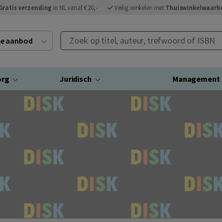
Gratis verzending
in NL vanaf € 20,-
Veilig winkelen met
Thuiswinkelwaarb
Zoek op titel, auteur, trefwoord of ISBN
ele aanbod
org
Juridisch
Management