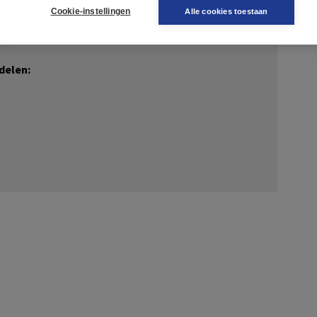
t DISK werken
Cookie-instellingen
Alle cookies toestaan
dvatten over hoe ze met DISK kunnen werken
ratie op willen doen, ook van/met hun eigen team.
rdelen: