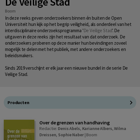
De Veilige Stad
Boom
In deze reeks geven onderzoekers binnen én buiten de Open
Universiteit hun kijk op het begrip veiligheid, als onderdeel van het
interdisciplinaire onderzoeksprogramma '
De Veilige Stad
'. De
uitgaven in deze reeks zijn het resultaat van dat onderzoek. De
onderzoekers proberen op deze manier hun bevindingen zoveel
mogelijk te delen met het publiek, met andere onderzoekers en
beleidsmakers.
Sinds 2019 verschijnt er elk jaar een nieuwe bundel in de serie De
Veilige Stad.
Producten
Over de grenzen van handhaving
Redactie:
Denis Abels
,
Karianne Albers
,
Wilma
Dreissen
,
Sophie Naber
|
Boom