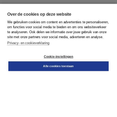
Over de cookies op deze website
We gebruiken cookies om content en advertenties te personaliseren,
© 2026
Koninklijke Boom uitgevers
om functies voor social media te bieden en om ons websiteverkeer
te analyseren. Ook delen we informatie over jouw gebruik van onze
Klantenservice
site met onze partners voor social media, adverteren en analyse.
Service & informatie
Privacy- en cookieverklaring
Contact
Retourneren
Docentenservice
Cookie-instellingen
Snel bestellen
Teamviewer
Alle cookies toestaan
Boom voor jou
Voor de boekhandel
Voor de pers
Publiceren bij Boom
Werken bij Boom & Vacatures
Over Boom
Wat ons drijft