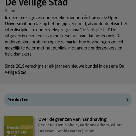
De Veilige Stad
Boom
In deze reeks geven onderzoekers binnen én buiten de Open
Universiteit hun kijk op het begrip veiligheid, als onderdeel van het
interdisciplinaire onderzoeksprogramma '
De Veilige Stad
'. De
uitgaven in deze reeks zijn het resultaat van dat onderzoek. De
onderzoekers proberen op deze manier hun bevindingen zoveel
mogelijk te delen met het publiek, met andere onderzoekers en
beleidsmakers.
Sinds 2019 verschijnt er elk jaar een nieuwe bundel in de serie De
Veilige Stad.
Producten
Over de grenzen van handhaving
Redactie:
Denis Abels
,
Karianne Albers
,
Wilma
Dreissen
,
Sophie Naber
|
Boom