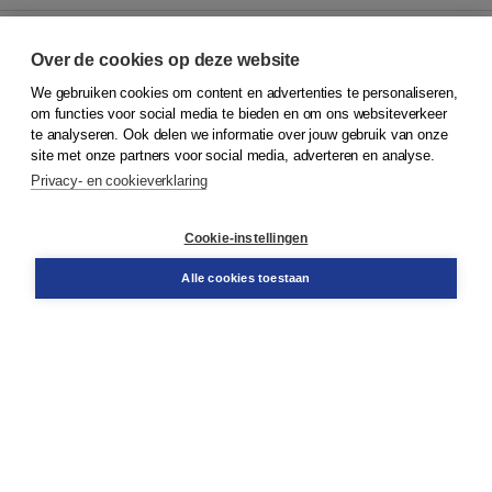
Over de cookies op deze website
We gebruiken cookies om content en advertenties te personaliseren,
© 2026
Koninklijke Boom uitgevers
om functies voor social media te bieden en om ons websiteverkeer
te analyseren. Ook delen we informatie over jouw gebruik van onze
Klantenservice
site met onze partners voor social media, adverteren en analyse.
Service & informatie
Privacy- en cookieverklaring
Contact
Retourneren
Docentenservice
Cookie-instellingen
Snel bestellen
Teamviewer
Alle cookies toestaan
Boom voor jou
Voor de boekhandel
Voor de pers
Publiceren bij Boom
Werken bij Boom & Vacatures
Over Boom
Wat ons drijft