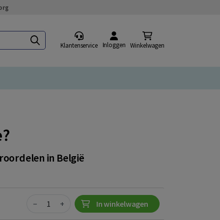
org
Inloggen
Klantenservice
Winkelwagen
è?
roordelen in België
Quantity
−
+
In winkelwagen