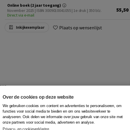
Online boek (2 jaar toegang)
55,50
November 2025 | ISBN 3009010041055 | 1e druk
| 350 blz.
Direct via e-mail
Plaats op wensenlijst
Inkijkexemplaar
ave
Over de cookies op deze website
rorismestrategieën
We gebruiken cookies om content en advertenties te personaliseren, om
functies voor social media te bieden en om ons websiteverkeer te
van politionele vooroordelen in antiterrorismestrategieën
analyseren. Ook delen we informatie over jouw gebruik van onze site met
eze vooroordelen de identificatie van potentiële
onze partners voor social media, adverteren en analyse.
d sociaalpsychologisch en criminologisch onderzoek blijkt
Privacy- en cookieverklaring