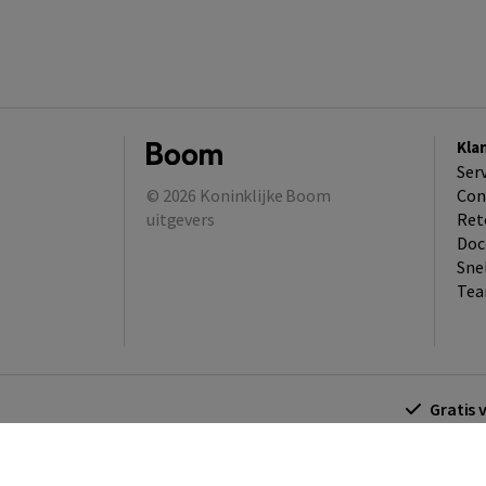
Kla
Ser
© 2026
Koninklijke Boom
Con
uitgevers
Ret
Doc
Sne
Tea
Gratis 