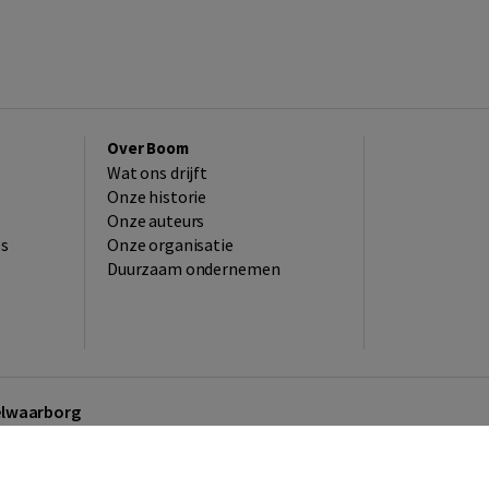
Over Boom
Wat ons drijft
Onze historie
Onze auteurs
es
Onze organisatie
Duurzaam ondernemen
kelwaarborg