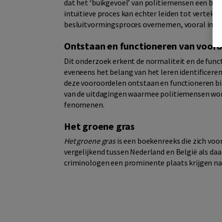
dat het ‘buikgevoel’ van politiemensen een belan
intuïtieve proces kan echter leiden tot verte
besluitvormingsproces overnemen, vooral in ambi
Ontstaan en functioneren van vooroo
Dit onderzoek erkent de normaliteit en de func
eveneens het belang van het leren identificeren
deze vooroordelen ontstaan en functioneren binn
van de uitdagingen waarmee politiemensen worde
fenomenen.
Het groene gras
Het groene gras
is een boekenreeks die zich voo
vergelijkend tussen Nederland en België als daar
criminologen een prominente plaats krijgen naa