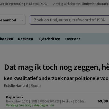
Gratis verzending
in NL vanaf € 20,-
Veilig winkelen met
Thuiswinkelwaarb
Zoek op titel, auteur, trefwoord of ISBN
ele aanbod
eboeken
Reeksen
Tijdschriften
Over ons
Dat mag ik toch nog zeggen, h
Een kwalitatief onderzoek naar politionele voo
Estelle Hanard
|
Boom
Paperback
69,00
November 2025 | ISBN 9789047302728 | 1e druk
| 350 blz.
Vandaag besteld, zaterdag in huis