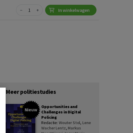
Quantity
−
+
In winkelwagen
Meer politiestudies
Opportunities and
Nieuw
Challenges in Digital
Policing
Redactie:
Wouter Stol
,
Lene
Wacher Lentz
,
Markus