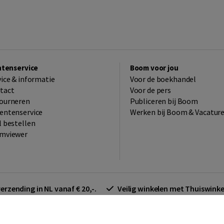
ntenservice
Boom voor jou
vice & informatie
Voor de boekhandel
tact
Voor de pers
ourneren
Publiceren bij Boom
entenservice
Werken bij Boom & Vacatur
l bestellen
mviewer
verzending in NL vanaf € 20,-.
Veilig winkelen met Thuiswin