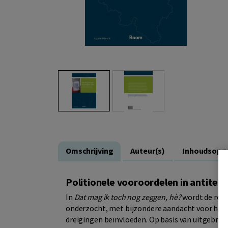
Omschrijving
Auteur(s)
Inhoudsopg
Politionele vooroordelen in antiter
In
Dat mag ik toch nog zeggen, hè?
wordt de rol 
onderzocht, met bijzondere aandacht voor hoe d
dreigingen beïnvloeden. Op basis van uitgebrei