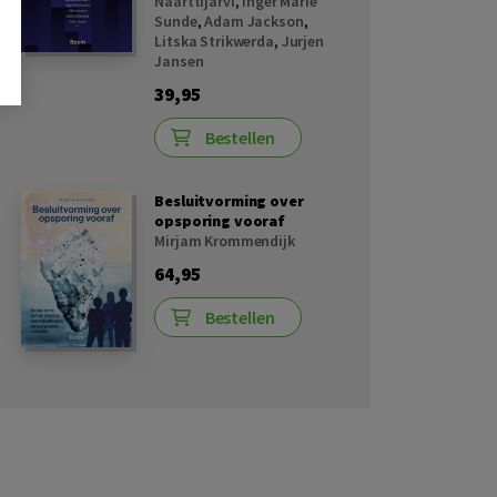
Naarttijarvi
,
Inger Marie
Sunde
,
Adam Jackson
,
Litska Strikwerda
,
Jurjen
Jansen
39,95
Bestellen
Besluitvorming over
opsporing vooraf
Mirjam Krommendijk
64,95
Bestellen