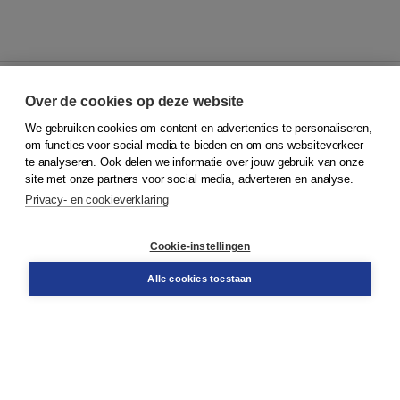
Over de cookies op deze website
We gebruiken cookies om content en advertenties te personaliseren,
© 2026
Koninklijke Boom uitgevers
om functies voor social media te bieden en om ons websiteverkeer
te analyseren. Ook delen we informatie over jouw gebruik van onze
Klantenservice
site met onze partners voor social media, adverteren en analyse.
Service & informatie
Privacy- en cookieverklaring
Contact
Retourneren
Docentenservice
Cookie-instellingen
Snel bestellen
Teamviewer
Alle cookies toestaan
Boom voor jou
Voor de boekhandel
Voor de pers
Publiceren bij Boom
Werken bij Boom & Vacatures