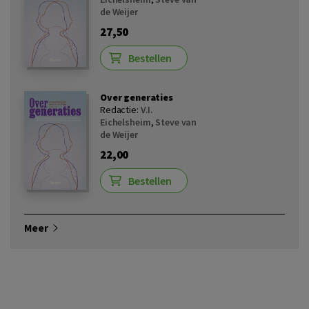
de Weijer
27,50
Bestellen
Over generaties
Redactie:
V.I.
Eichelsheim
,
Steve van
de Weijer
22,00
Bestellen
Meer