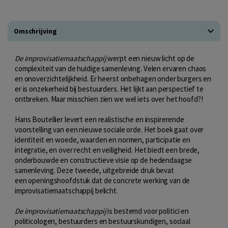
Omschrijving
De improvisatiemaatschappij
werpt een nieuw licht op de
complexiteit van de huidige samenleving. Velen ervaren chaos
en onoverzichtelijkheid. Er heerst onbehagen onder burgers en
er is onzekerheid bij bestuurders. Het lijkt aan perspectief te
ontbreken. Maar misschien zien we wel iets over het hoofd?!
Hans Boutellier levert een realistische en inspirerende
voorstelling van een nieuwe sociale orde. Het boek gaat over
identiteit en woede, waarden en normen, participatie en
integratie, en over recht en veiligheid. Het biedt een brede,
onderbouwde en constructieve visie op de hedendaagse
samenleving. Deze tweede, uitgebreide druk bevat
een openingshoofdstuk dat de concrete werking van de
improvisatiemaatschappij belicht.
De improvisatiemaatschappij
is bestemd voor politici en
politicologen, bestuurders en bestuurskundigen, sociaal