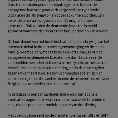
drastische risicobeperkende maatregelen te komen. De
aanjagende krachten gaan vaak vergezeld van typerende
uitspraken die als symptomen opgevat kunnen worden. Een
bekende uitspraak is bijvoorbeeld ‘Dit mag nooit meer
gebeuren’. Ook worden de dempende krachten in beeld
gebracht waarmee de risicoregelreflex voorkomen kan worden.
De hoofdmoot van het boek bestaat uit de beschrijving van het
openbare debat in de volksvertegenwoordiging en de media
rond 27 voorbeelden, met telkens een korte analyse van de
aanjagende en dempende krachten die daar te zien zijn. De
voorbeelden bevinden zich vooral in het fysieke en het sociale
domein, met een enkele uitzondering, zoals de maatregelen
tegen uitkeringsfraude. Negen voorbeelden spelen zich af
binnen een gemeente, zestien binnen de rijksoverheid en twee
Belgische voorbeelden sluiten de reeks af.
In de bijlage is een aantal Nederlandse en internationale
publicaties opgenomen waarin andere casuïstiek te vinden is,
met uiteenlopende methodiek en mate van detaillering.
Het boek is gebaseerd op de inzichten die tussen 2010 en 2014