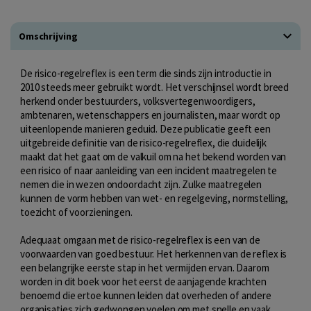
Omschrijving
De risico-regelreflex is een term die sinds zijn introductie in
2010 steeds meer gebruikt wordt. Het verschijnsel wordt breed
herkend onder bestuurders, volksvertegenwoordigers,
ambtenaren, wetenschappers en journalisten, maar wordt op
uiteenlopende manieren geduid. Deze publicatie geeft een
uitgebreide definitie van de risico-regelreflex, die duidelijk
maakt dat het gaat om de valkuil om na het bekend worden van
een risico of naar aanleiding van een incident maatregelen te
nemen die in wezen ondoordacht zijn. Zulke maatregelen
kunnen de vorm hebben van wet- en regelgeving, normstelling,
toezicht of voorzieningen.
Adequaat omgaan met de risico-regelreflex is een van de
voorwaarden van goed bestuur. Het herkennen van de reflex is
een belangrijke eerste stap in het vermijden ervan. Daarom
worden in dit boek voor het eerst de aanjagende krachten
benoemd die ertoe kunnen leiden dat overheden of andere
organisaties zich gedwongen voelen om met snelle en vaak