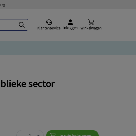
org
Inloggen
Klantenservice
Winkelwagen
blieke sector
Quantity
−
+
In winkelwagen