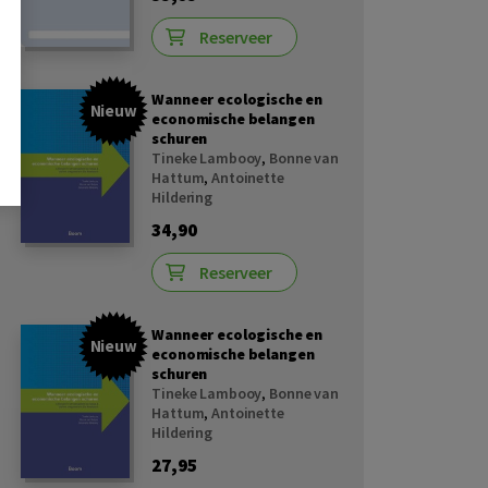
Reserveer
Wanneer ecologische en
Nieuw
economische belangen
schuren
Tineke Lambooy
,
Bonne van
Hattum
,
Antoinette
Hildering
34,90
Reserveer
Wanneer ecologische en
Nieuw
economische belangen
schuren
Tineke Lambooy
,
Bonne van
Hattum
,
Antoinette
Hildering
27,95