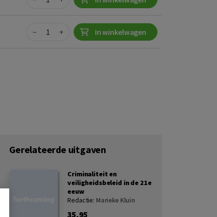
Quantity
−
+
In winkelwagen
Gerelateerde uitgaven
Criminaliteit en
veiligheidsbeleid in de 21e
eeuw
Redactie:
Marieke Kluin
35,95