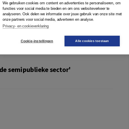
We gebruiken cookies om content en advertenties te personaliseren, om
analyseerd in de semipublieke sector met kenmerken van
functies voor social media te bieden en om ons websiteverkeer te
ouders waren daarbij meestal niet in staat het verval tijdig
analyseren. Ook delen we informatie over jouw gebruik van onze site met
t om de tegenkracht van toezichthouders mee te laten
onze partners voor social media, adverteren en analyse.
Interne en externe toezichthouders hebben de taak om te
Privacy- en cookieverklaring
ermogen en van verval. Zo kunnen ze extra tegenwicht
satie overvleugelen.
Cookie-instellingen
Alle cookies toestaan
 de semipublieke sector'