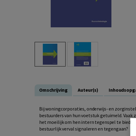
Omschrijving
Auteur(s)
Inhoudsopg
Bij woningcorporaties, onderwijs- en zorginste
bestuurders van hun voetstuk getuimeld. Vaak z
het moeilijk om hen intern tegenspel te biede
bestuurlijk verval signaleren en tegengaan?