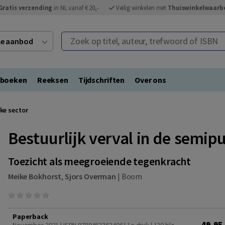
Gratis verzending
in NL vanaf € 20,-
Veilig winkelen met
Thuiswinkelwaarb
Zoek op titel, auteur, trefwoord of ISBN
ele aanbod
eboeken
Reeksen
Tijdschriften
Over ons
eke sector
Bestuurlijk verval in de semipu
Toezicht als meegroeiende tegenkracht
Meike Bokhorst
,
Sjors Overman
|
Boom
Paperback
49,95