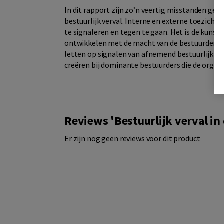
In dit rapport zijn zo’n veertig misstanden ge
bestuurlijk verval. Interne en externe toezichth
te signaleren en tegen te gaan. Het is de kuns
ontwikkelen met de macht van de bestuurders. 
letten op signalen van afnemend bestuurlijk v
creëren bij dominante bestuurders die de organi
Reviews 'Bestuurlijk verval in
Er zijn nog geen reviews voor dit product