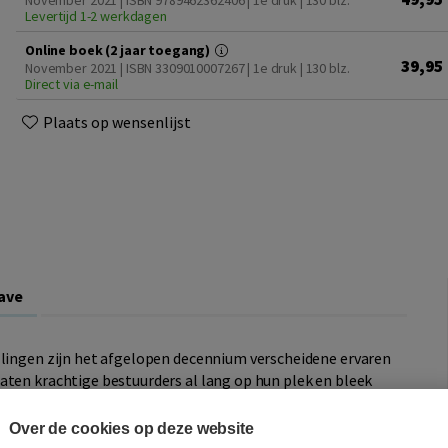
November 2021 | ISBN 9789462362406 | 1e druk
| 130 blz.
Levertijd 1-2 werkdagen
Online boek (2 jaar toegang)
39,95
November 2021 | ISBN 3309010007267 | 1e druk
| 130 blz.
Direct via e-mail
Plaats op wensenlijst
ave
llingen zijn het afgelopen decennium verscheidene ervaren
aten krachtige bestuurders al lang op hun plek en bleek
n. Hoe kunnen interne en externe toezichthouders
Over de cookies op deze website