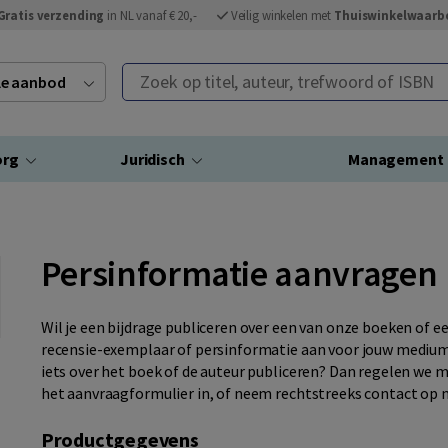
Gratis verzending
in NL vanaf € 20,-
Veilig winkelen met
Thuiswinkelwaarb
Zoek op titel, auteur, trefwoord of ISBN
ele aanbod
org
Juridisch
Management
Persinformatie aanvragen
Wil je een bijdrage publiceren over een van onze boeken of e
recensie-exemplaar of persinformatie aan voor jouw medium o
iets over het boek of de auteur publiceren? Dan regelen we me
het aanvraagformulier in, of neem rechtstreeks contact op 
Productgegevens
your__lastname