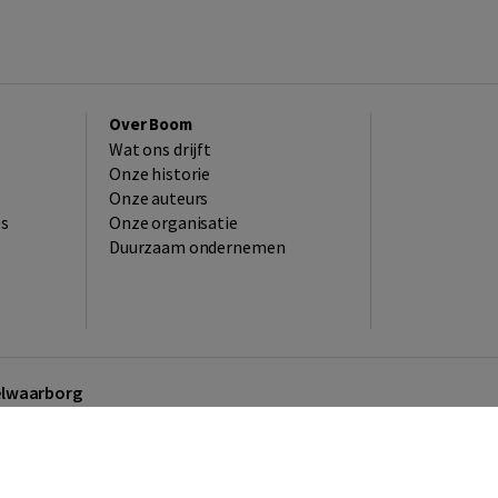
Over Boom
Wat ons drijft
Onze historie
Onze auteurs
es
Onze organisatie
Duurzaam ondernemen
kelwaarborg