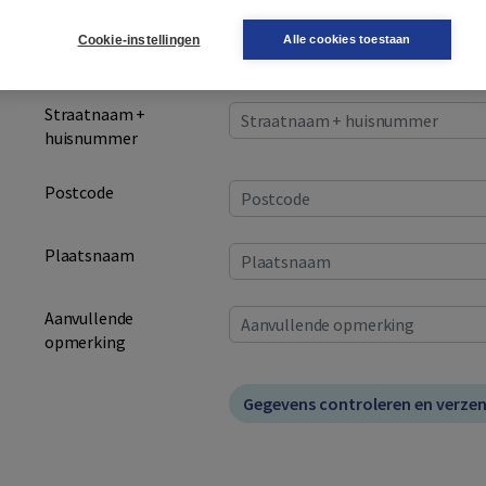
Cookie-instellingen
Alle cookies toestaan
E-mailadres
*
Straatnaam +
huisnummer
Postcode
Plaatsnaam
Aanvullende
opmerking
your__email