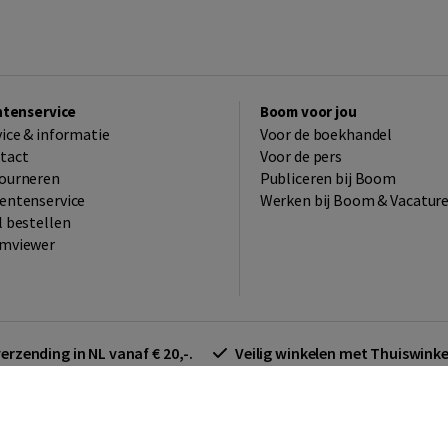
ntenservice
Boom voor jou
vice & informatie
Voor de boekhandel
tact
Voor de pers
ourneren
Publiceren bij Boom
entenservice
Werken bij Boom & Vacatur
l bestellen
mviewer
verzending in NL vanaf € 20,-.
Veilig winkelen met Thuiswin
arden zakelijk
Cookieverklaring
Disclaimer
Privacy policy