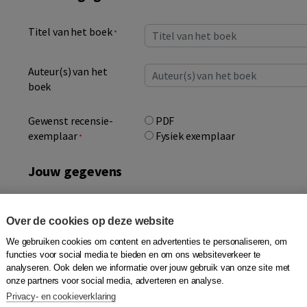
Titel van het boek
*
Auteur(s) van het
boek
Gewenst recensie-
PDF
exemplaar
Fysiek exemplaar
*
Jouw gegevens
Naam
Over de cookies op deze website
medium/platform
*
We gebruiken cookies om content en advertenties te personaliseren, om
functies voor social media te bieden en om ons websiteverkeer te
analyseren. Ook delen we informatie over jouw gebruik van onze site met
Voornaam +
onze partners voor social media, adverteren en analyse.
achternaam
Privacy- en cookieverklaring
*