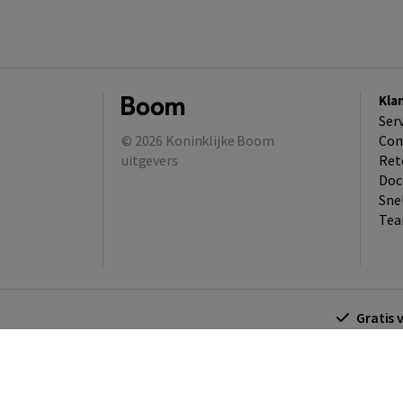
Kla
Ser
© 2026
Koninklijke Boom
Con
uitgevers
Ret
Doc
Sne
Tea
Gratis 
Algemene voorwaarden
Algemene voorwa