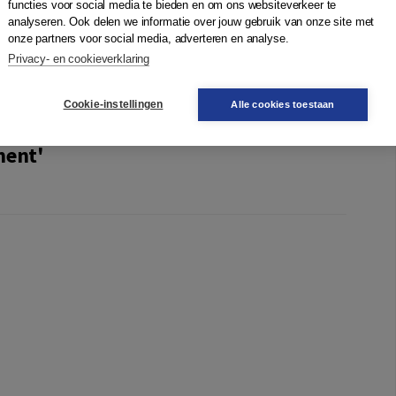
functies voor social media te bieden en om ons websiteverkeer te
en nieuw groot verhaal zal niet gauw ontstaan. Maar dat
analyseren. Ook delen we informatie over jouw gebruik van onze site met
omenten niet in de weg.
onze partners voor social media, adverteren en analyse.
oxen van de hedendaagse samenleving’ –
Vrij Nederland
Privacy- en cookieverklaring
Cookie-instellingen
Alle cookies toestaan
ment'