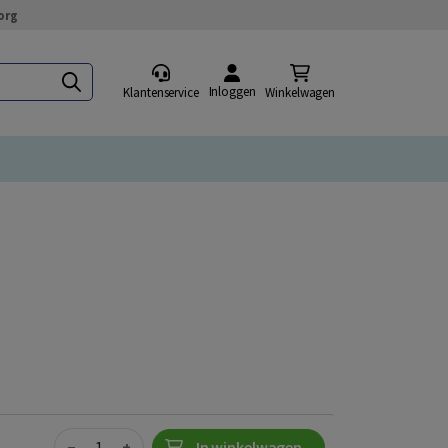
org
Inloggen
Klantenservice
Winkelwagen
Quantity
−
+
In winkelwagen