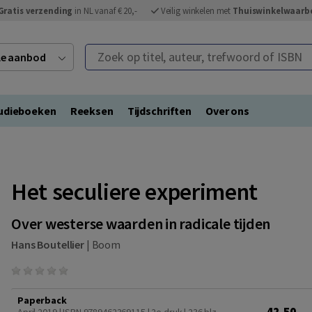
Gratis verzending
in NL vanaf € 20,-
Veilig winkelen met
Thuiswinkelwaarb
Zoek op titel, auteur, trefwoord of ISBN
ele aanbod
udieboeken
Reeksen
Tijdschriften
Over ons
Het seculiere experiment
Over westerse waarden in radicale tijden
Hans Boutellier
|
Boom
Paperback
42,50