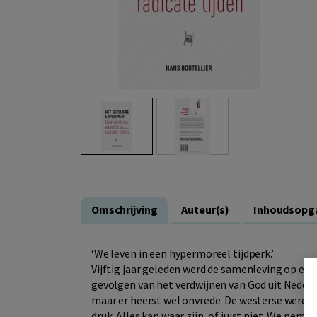
Omschrijving
Auteur(s)
Inhoudsopg
‘We leven in een hypermoreel tijdperk.’
Vijftig jaar geleden werd de samenleving op een
gevolgen van het verdwijnen van God uit Nederla
maar er heerst wel onvrede. De westerse wereld
druk. Alles kan waar zijn, of juist niet. We ne