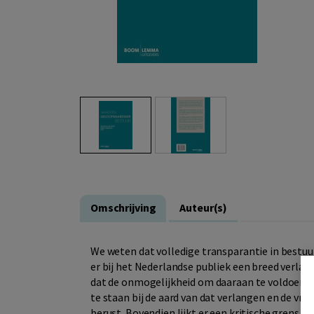
Omschrijving
Auteur(s)
We weten dat volledige transparantie in bestuur 
er bij het Nederlandse publiek een breed verlan
dat de onmogelijkheid om daaraan te voldoen d
te staan bij de aard van dat verlangen en de vr
berust. Bovendien lijkt er een kritische grens t