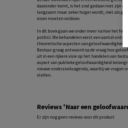
daaronder komt, is het snel gedaan met zijn of
langzaam maar zeker hoger wordt, met als gevo
eisen moeten voldoen.
In dit boek gaan we onder meer na hoe het feit
politici. We behandelen eerst een aantal ontwi
theoretische aspecten van geloofwaardigheid. T
Bestuur graag antwoord op de vraag hoe geloofw
uit in een rijkere visie op het handelen van best
aspect van publieke geloofwaardigheid belangri
nieuwe onderzoeksagenda, waarbij we vragen ov
stellen.
Reviews 'Naar een geloofwaard
Er zijn nog geen reviews voor dit product