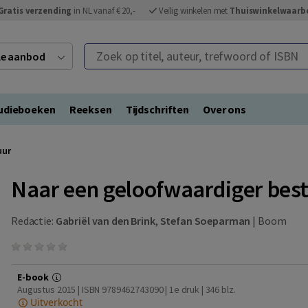
Gratis verzending
in NL vanaf € 20,-
Veilig winkelen met
Thuiswinkelwaarb
Zoek op titel, auteur, trefwoord of ISBN
ele aanbod
udieboeken
Reeksen
Tijdschriften
Over ons
uur
Naar een geloofwaardiger bes
Redactie:
Gabriël van den Brink
,
Stefan Soeparman
|
Boom
E-book
Augustus 2015 | ISBN 9789462743090 | 1e druk
| 346 blz.
Uitverkocht