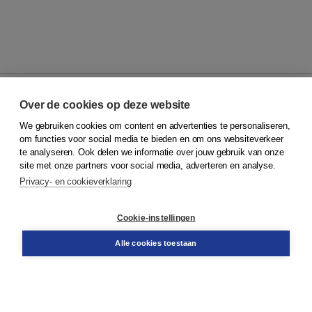
Over de cookies op deze website
We gebruiken cookies om content en advertenties te personaliseren,
© 2026
Koninklijke Boom uitgevers
om functies voor social media te bieden en om ons websiteverkeer
te analyseren. Ook delen we informatie over jouw gebruik van onze
Klantenservice
site met onze partners voor social media, adverteren en analyse.
Service & informatie
Privacy- en cookieverklaring
Contact
Retourneren
Docentenservice
Cookie-instellingen
Snel bestellen
Teamviewer
Alle cookies toestaan
Boom voor jou
Voor de boekhandel
Voor de pers