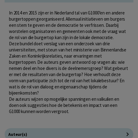
In 2014 en 2015 zijn er in Nederland tal van G1000’en en andere
burgertoppen georganiseerd. Allemaal initiatieven om burgers
een stem te geven en de democratie te verfrissen. Daarbij
worstelen organisatoren en gemeenten ook met de vraag wat
de rol van die burgertop kan zijn in de lokale democratie.
Deze bundel doet verslag van een onderzoek van drie
universiteiten, met steun van het ministerie van Binnenlandse
Zaken en Koninkrijksrelaties, naar ervaringen met
burgertoppen. De auteurs geven antwoord op vragen als: wie
nemen deel en hoe divers is de deelnemersgroep? Wat gebeurt
er met de resultaten van de burgertop? Hoe verhoudt deze
vorm van participatie zich tot de rol van het lokalebestuur? En
wat is de rol van dialoog en eigenaarschap tijdens de
bijeenkomsten?
De auteurs wijzen op mogelijke spanningen en valkuilen en
doen ook suggesties hoe de betekenis en impact van een
G1000 kunnen worden vergroot.
Auteur(s)