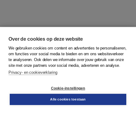
Over de cookies op deze website
We gebruiken cookies om content en advertenties te personaliseren,
© 2026
Koninklijke Boom uitgevers
om functies voor social media te bieden en om ons websiteverkeer
te analyseren. Ook delen we informatie over jouw gebruik van onze
Klantenservice
site met onze partners voor social media, adverteren en analyse.
Service & informatie
Privacy- en cookieverklaring
Contact
Retourneren
Docentenservice
Cookie-instellingen
Snel bestellen
Teamviewer
Alle cookies toestaan
Boom voor jou
Voor de boekhandel
Voor de pers
Publiceren bij Boom
Werken bij Boom & Vacatures