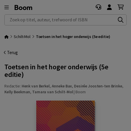
Zoek op titel, auteur, trefwoord of ISBN
Schilt-Mol
Toetsen in het hoger onderwijs (5e editie)
Terug
Toetsen in het hoger onderwijs (5e
editie)
Redactie:
Henk van Berkel
,
Anneke Bax
,
Desirée Joosten-ten Brinke
,
Kelly Beekman
,
Tamara van Schilt-Mol
|
Boom