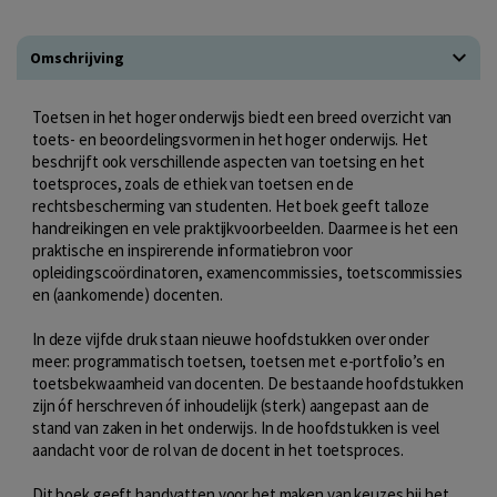
Omschrijving
Toetsen in het hoger onderwijs biedt een breed overzicht van
toets- en beoordelingsvormen in het hoger onderwijs. Het
beschrijft ook verschillende aspecten van toetsing en het
toetsproces, zoals de ethiek van toetsen en de
rechtsbescherming van studenten. Het boek geeft talloze
handreikingen en vele praktijkvoorbeelden. Daarmee is het een
praktische en inspirerende informatiebron voor
opleidingscoördinatoren, examencommissies, toetscommissies
en (aankomende) docenten.
In deze vijfde druk staan nieuwe hoofdstukken over onder
meer: programmatisch toetsen, toetsen met e-portfolio’s en
toetsbekwaamheid van docenten. De bestaande hoofdstukken
zijn óf herschreven óf inhoudelijk (sterk) aangepast aan de
stand van zaken in het onderwijs. In de hoofdstukken is veel
aandacht voor de rol van de docent in het toetsproces.
Dit boek geeft handvatten voor het maken van keuzes bij het