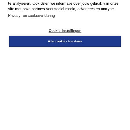
te analyseren. Ook delen we informatie over jouw gebruik van onze
Klantenservice
site met onze partners voor social media, adverteren en analyse.
Service & informatie
Privacy- en cookieverklaring
Contact
Retourneren
Docentenservice
Cookie-instellingen
Snel bestellen
Teamviewer
Alle cookies toestaan
Boom voor jou
Voor de boekhandel
Voor de pers
Publiceren bij Boom
Werken bij Boom & Vacatures
Over Boom
Wat ons drijft
Onze historie
Onze auteurs
Onze organisatie
Duurzaam ondernemen