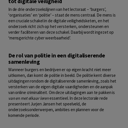
tot digitale veiligheid
In de drie onderzoekslijnen van het lectoraat – ‘burgers’,
‘organisaties’ en ‘politie’ – staat de mens centraal. De mens is
een cruciale schakel in de digitale veiligheidsketen, en het
onderzoek richt zich op het versterken, ondersteunen en
verder faciliteren van deze schakel. Daarbij wordt ingezet op
‘mensgerichte cyber weerbaarheid’.
De rol van politie in een digitaliserende
samenleving
Wanneer burgers en bedrijven er op eigen kracht niet meer
uitkomen, dan komt de politie in beeld. De politie kent diverse
uitdagingen rondom de digitaliserende samenleving, zoals het
versterken van de eigen digitale vaardigheden en de aanpak
van online criminaliteit. Om deze uitdagingen aan te pakken is
van en met elkaar leren
essentieel. In deze lectorale rede
presenteert Jurjen Jansen het speelveld, de
onderzoeksonderwerpen, ambities en plannen voor de
komende periode.