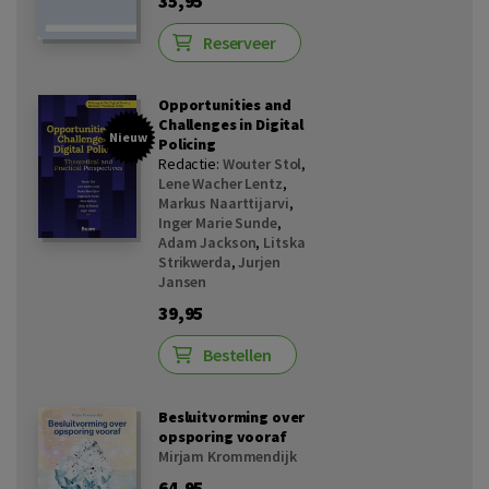
35,95
Reserveer
Opportunities and
Challenges in Digital
Nieuw
Policing
Redactie:
Wouter Stol
,
Lene Wacher Lentz
,
Markus Naarttijarvi
,
Inger Marie Sunde
,
Adam Jackson
,
Litska
Strikwerda
,
Jurjen
Jansen
39,95
Bestellen
Besluitvorming over
opsporing vooraf
Mirjam Krommendijk
64,95