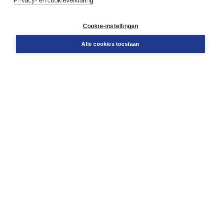
Privacy- en cookieverklaring
Contact
Retourneren
Docentenservice
Cookie-instellingen
Snel bestellen
Teamviewer
Alle cookies toestaan
Boom voor jou
Voor de boekhandel
Voor de pers
Publiceren bij Boom
Werken bij Boom & Vacatures
Over Boom
Wat ons drijft
Onze historie
Onze auteurs
Onze organisatie
Duurzaam ondernemen
Gratis verzending in NL vanaf € 20,-.